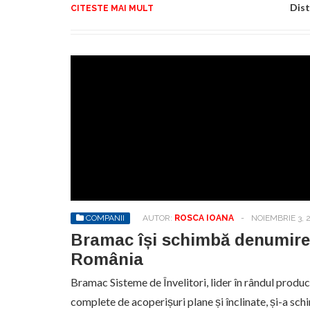
Dist
CITESTE MAI MULT
COMPANII
AUTOR:
ROSCA IOANA
-
NOIEMBRIE 3, 
Bramac își schimbă denumire
România
Bramac Sisteme de Învelitori, lider în rândul produ
complete de acoperișuri plane și înclinate, și-a s