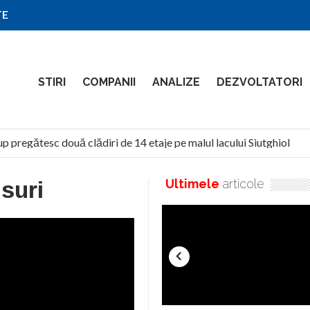
TE
STIRI
COMPANII
ANALIZE
DEZVOLTATORI
regătesc două clădiri de 14 etaje pe malul lacului Siutghiol
suri
Ultimele
articole