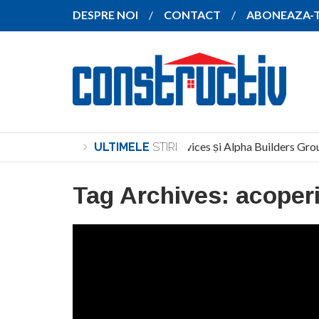
DESPRE NOI
CONTACT
ABONEAZA-
North Global Services și Alpha Builders Group p
ULTIMELE
STIRI
Tag Archives:
acoperi