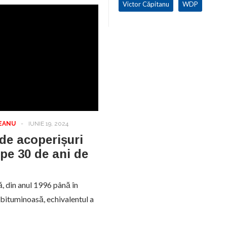
Victor Căpitanu
WDP
EANU
-
IUNIE 19, 2024
de acoperișuri
pe 30 de ani de
 din anul 1996 până în
ă bituminoasă, echivalentul a