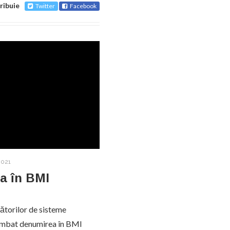
ribuie
Twitter
Facebook
2021
a în BMI
cătorilor de sisteme
chimbat denumirea în BMI