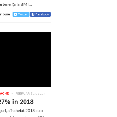
partenența la BMI…
ribuie
Twitter
Facebook
TACHE
-
FEBRUARIE 13, 2019
 27% în 2018
uri, a încheiat 2018 cu o