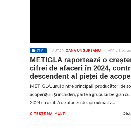
STIRI
AUTOR:
OANA UNGUREANU
-
APRILIE 29, 2
METIGLA raportează o crește
cifrei de afaceri în 2024, cont
descendent al pieței de acope
METIGLA, unul dintre principalii producători de sol
acoperișuri și închideri, parte a grupului belgian cu
2024 cu o cifră de afaceri de aproximativ…
Dist
CITESTE MAI MULT