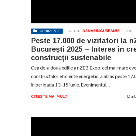
Di
lâ
12
EVENIMENTE
AUTOR:
OANA UNGUREANU
-
IUNIE
Gl
Peste 17.000 de vizitatori la
București 2025 – Interes în cr
construcții sustenabile
Cea de-a doua ediție a nZEB Expo, cel mai mare ev
construcțiilor eficiente energetic, a atras peste 17
în perioada 13–15 iunie. Evenimentul…
Dist
CITESTE MAI MULT