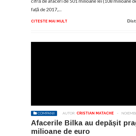
cifră de afaceri de 501 milioane lei (108 milioane d
față de 2017,…
Dist
CITESTE MAI MULT
COMPANII
AUTOR:
CRISTIAN MATACHE
-
NOIEMBR
Afacerile Bilka au depășit pra
milioane de euro