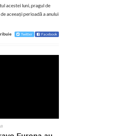
ul acestei luni, pragul de
 de aceeași perioadă a anului
ribuie
Twitter
Facebook
18
Bravo Europa au