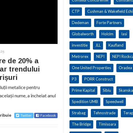
CTP
Cushman & Wakefield Ech
Dedeman
Forte Partners
Globalworth
Holcim
Iasi
investitie
JLL
Kaufland
025
Metrorex
NEPI
NEPI Rockca
re de 20% a
rar trendului
One United Properties
Oradea
rișuri
P3
PORR Construct
uții metalice pentru
Prime Kapital
Sibiu
Skanska
 același nume, a încheiat anul
Spedition UMB
Speedwell
Strabag
Tehnostrade
Terap
ribuie
Twitter
Facebook
The Bridge
Timisoara