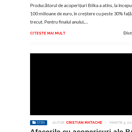
Producătorul de acoperișuri Bilka a atins, la început
100 milioane de euro, în creștere cu peste 30% față
trecut. Pentru finalul anului,…
Dist
CITESTE MAI MULT
STIRI
AUTOR:
CRISTIAN MATACHE
-
MARTIE 5, 20
Afacerile cu acoperișuri ale 