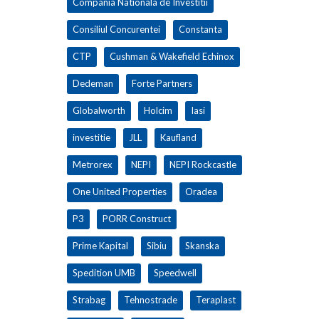
Compania Nationala de Investitii
Consiliul Concurentei
Constanta
CTP
Cushman & Wakefield Echinox
Dedeman
Forte Partners
Globalworth
Holcim
Iasi
investitie
JLL
Kaufland
Metrorex
NEPI
NEPI Rockcastle
One United Properties
Oradea
P3
PORR Construct
Prime Kapital
Sibiu
Skanska
Spedition UMB
Speedwell
Strabag
Tehnostrade
Teraplast