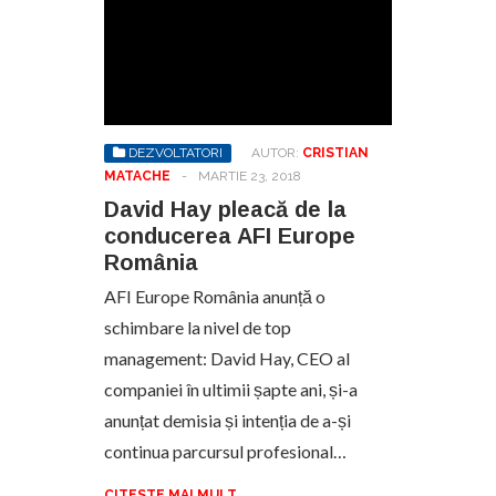
DEZVOLTATORI
AUTOR:
CRISTIAN
MATACHE
-
MARTIE 23, 2018
David Hay pleacă de la
conducerea AFI Europe
România
AFI Europe România anunță o
schimbare la nivel de top
management: David Hay, CEO al
companiei în ultimii șapte ani, și-a
anunțat demisia și intenția de a-și
continua parcursul profesional…
CITESTE MAI MULT