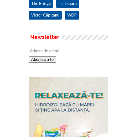
The Bridge
Timisoara
Victor Căpitanu
WDP
Newsletter