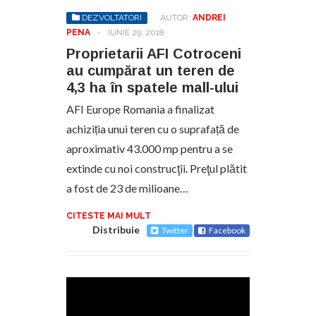
DEZVOLTATORI
AUTOR:
ANDREI
PENA
-
IUNIE 29, 2018
Proprietarii AFI Cotroceni
au cumpărat un teren de
4,3 ha în spatele mall-ului
AFI Europe Romania a finalizat
achiziția unui teren cu o suprafață de
aproximativ 43.000 mp pentru a se
extinde cu noi construcţii. Preţul plătit
a fost de 23 de milioane…
CITESTE MAI MULT
Distribuie
Twitter
Facebook