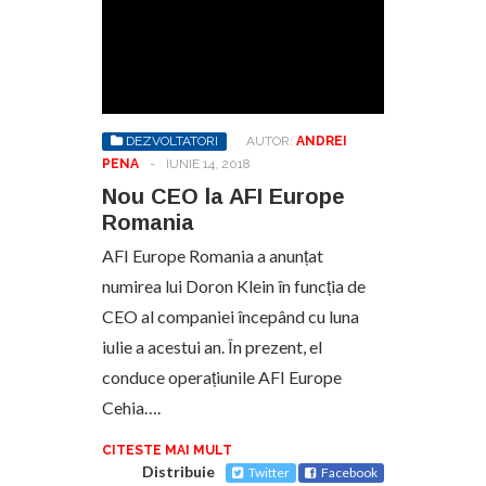
DEZVOLTATORI
AUTOR:
ANDREI
PENA
-
IUNIE 14, 2018
Nou CEO la AFI Europe
Romania
AFI Europe Romania a anunțat
numirea lui Doron Klein în funcția de
CEO al companiei începând cu luna
iulie a acestui an. În prezent, el
conduce operațiunile AFI Europe
Cehia….
CITESTE MAI MULT
Distribuie
Twitter
Facebook