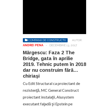
COMPANII DE CONSTRUCTII
AUTOR:
ANDREI PENA
-
DECEMBRIE 13, 2017
Mărgescu: Faza 2 The
Bridge, gata în aprilie
2019. Tehnic putem în 2018
dar nu construim fără…
chiriaşi
Cu Edit Structural ca proiectant de
rezistenţă, MC General Construct
proiectant instalaţii, Alusystem
executant faţadă şi Epstein pe