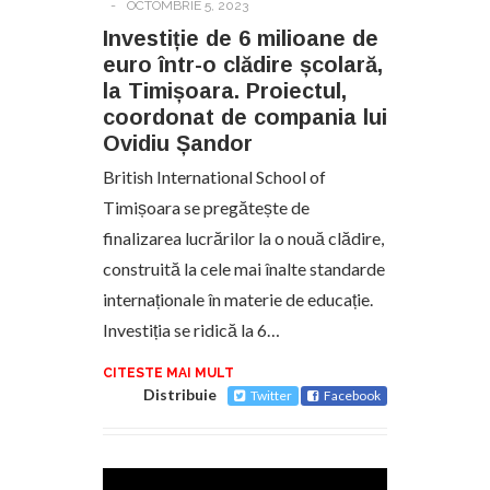
-
OCTOMBRIE 5, 2023
Investiție de 6 milioane de
euro într-o clădire școlară,
la Timișoara. Proiectul,
coordonat de compania lui
Ovidiu Șandor
British International School of
Timișoara se pregătește de
finalizarea lucrărilor la o nouă clădire,
construită la cele mai înalte standarde
internaționale în materie de educație.
Investiția se ridică la 6…
CITESTE MAI MULT
Distribuie
Twitter
Facebook