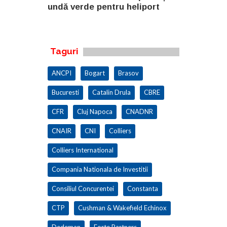
eliport
undă verde pentru heliport
fabricii de
100.000 mp
Taguri
ANCPI
Bogart
Brasov
Bucuresti
Catalin Drula
CBRE
CFR
Cluj Napoca
CNADNR
CNAIR
CNI
Colliers
Colliers International
Compania Nationala de Investitii
Consiliul Concurentei
Constanta
CTP
Cushman & Wakefield Echinox