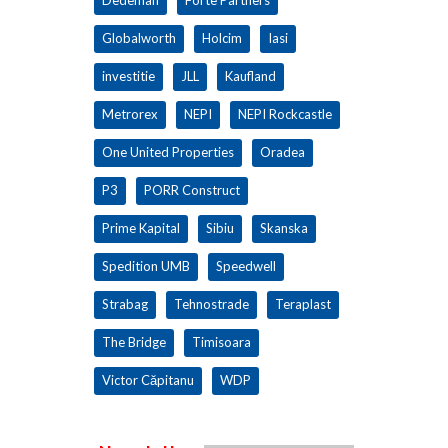
Dedeman
Forte Partners
Globalworth
Holcim
Iasi
investitie
JLL
Kaufland
Metrorex
NEPI
NEPI Rockcastle
One United Properties
Oradea
P3
PORR Construct
Prime Kapital
Sibiu
Skanska
Spedition UMB
Speedwell
Strabag
Tehnostrade
Teraplast
The Bridge
Timisoara
Victor Căpitanu
WDP