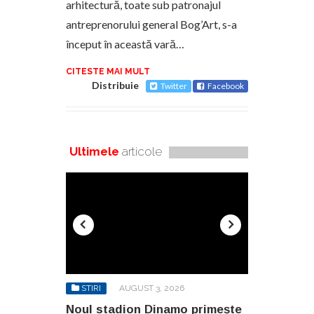
arhitectură, toate sub patronajul
antreprenorului general Bog’Art, s-a
început în această vară…
CITESTE MAI MULT
Distribuie
Twitter
Facebook
Ultimele
articole
6
STIRI
AUGUST 3, 2026
STIRI
AU
o primește
Noul stadion Dinamo primește
SANY pregă