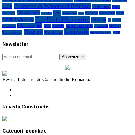
Constanta
Cushman & Wakefield Echinox
CTP
Dedeman
Forte
Iasi
Globalworth
Metrorex
Partners
investitie
NEPI
Kaufland
Holcim
JLL
One United Properties
Oradea
NEPI Rockcastle
P3
PORR
Prime Kapital
Spedition UMB
Strabag
Sibiu
Skanska
Construct
Speedwell
Timisoara
Teraplast
Tehnostrade
The Bridge
Victor Căpitanu
WDP
Newsletter
Revista Industriei de Constructii din Romania.
Revista Constructiv
Categorii populare