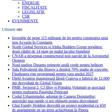
ENERGIE
FISCALITATE
LEGISLATIE
CSR
EVENIMENTE
Ultimele
stiri
Investiție de peste 115 milioane de lei pentru construirea unui
nou Acvariu în Constanța
North Global Services și Alpha Builders Group pregătesc
două clădiri de 14 etaje pe malul lacului Siutghiol
CNAB a desemnat constructorul noii parcări de la Aeroportul
Otopeni
Noul stadion Dinamo primește undă verde pentru heliport
Sala Polivalentă din Brașov a depășit 70% stadiu de execuție.
Finalizarea este programată pentru vara anului 2027
Diehl Aviation inaugurează lângă Craiova o fabrică de 12.000
mp dezvoltată de Global Vision
PMB, Sectorul 2, CJ Ilfov și Primăria Voluntari se asociază
pentru realizarea Pasajului Petricani
Codul Urbanismului, adoptat de Camera Deputaților:
autorizări mai rapide și noi obligații pentru dezvoltatori
Ghai Family Holding dezvoltă un proiect rezidențial cu 650
de apartamente pe un teren achiziționat în Pipera