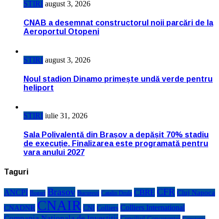
STIRI
august 3, 2026
CNAB a desemnat constructorul noii parcări de la
Aeroportul Otopeni
STIRI
august 3, 2026
Noul stadion Dinamo primește undă verde pentru
heliport
STIRI
iulie 31, 2026
Sala Polivalentă din Brașov a depășit 70% stadiu
de execuție. Finalizarea este programată pentru
vara anului 2027
Taguri
Brasov
CFR
CBRE
ANCPI
Cluj Napoca
Bogart
Bucuresti
Catalin Drula
CNAIR
Colliers International
CNADNR
CNI
Colliers
Compania Nationala de Investitii
Consiliul Concurentei