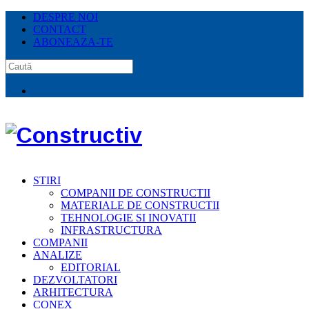
DESPRE NOI
CONTACT
ABONEAZA-TE
STIRI
COMPANII DE CONSTRUCTII
MATERIALE DE CONSTRUCTII
TEHNOLOGIE SI INOVATII
INFRASTRUCTURA
COMPANII
ANALIZE
EDITORIAL
DEZVOLTATORI
ARHITECTURA
CONEX