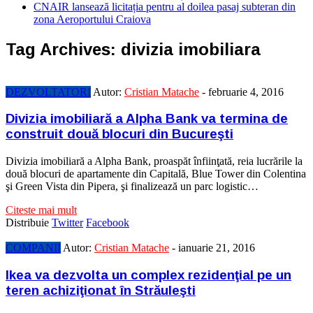
CNAIR lansează licitația pentru al doilea pasaj subteran din
zona Aeroportului Craiova
Tag Archives:
divizia imobiliara
DEZVOLTATORI
Autor:
Cristian Matache
-
februarie 4, 2016
Divizia imobiliară a Alpha Bank va termina de
construit două blocuri din Bucureşti
Divizia imobiliară a Alpha Bank, proaspăt înfiinţată, reia lucrările la
două blocuri de apar­ta­mente din Capitală, Blue Tower din Colentina
şi Green Vista din Pipera, şi fina­lizează un parc logistic…
Citeste mai mult
Distribuie
Twitter
Facebook
COMPANII
Autor:
Cristian Matache
-
ianuarie 21, 2016
Ikea va dezvolta un complex rezidenţial pe un
teren achiziţionat în Străuleşti