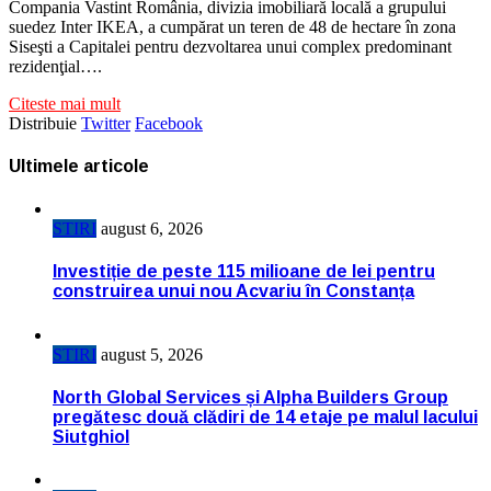
Compania Vastint România, divizia imobiliară locală a grupului
suedez Inter IKEA, a cumpărat un teren de 48 de hectare în zona
Siseşti a Capitalei pentru dezvoltarea unui complex predominant
rezidenţial….
Citeste mai mult
Distribuie
Twitter
Facebook
Ultimele articole
STIRI
august 6, 2026
Investiție de peste 115 milioane de lei pentru
construirea unui nou Acvariu în Constanța
STIRI
august 5, 2026
North Global Services și Alpha Builders Group
pregătesc două clădiri de 14 etaje pe malul lacului
Siutghiol