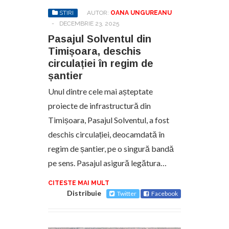
STIRI
AUTOR:
OANA UNGUREANU
-
DECEMBRIE 23, 2025
Pasajul Solventul din
Timișoara, deschis
circulației în regim de
șantier
Unul dintre cele mai așteptate
proiecte de infrastructură din
Timișoara, Pasajul Solventul, a fost
deschis circulației, deocamdată în
regim de șantier, pe o singură bandă
pe sens. Pasajul asigură legătura…
CITESTE MAI MULT
Distribuie
Twitter
Facebook