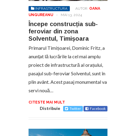
INFRASTRUCTURA
AUTOR:
OANA
UNGUREANU
-
MAI 13, 2024
Începe construcția sub-
feroviar din zona
Solventul, Timișoara
Primarul Timișoarei, Dominic Fritz, a
anunțat lă lucrările la cel mai amplu
proiect de infrastructură al orașului,
pasajul sub-feroviar Solventul, sunt în
plin avânt. Acest pasaj monumental va
servi nouă…
CITESTE MAI MULT
Distribuie
Twitter
Facebook