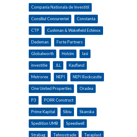
Compania Nationala de Investitii
Consiliul Concurentei
Constanta
CTP
Cushman & Wakefield Echinox
Dedeman
Forte Partners
Globalworth
Holcim
Iasi
investitie
JLL
Kaufland
Metrorex
NEPI
NEPI Rockcastle
One United Properties
Oradea
P3
PORR Construct
Prime Kapital
Sibiu
Skanska
Spedition UMB
Speedwell
Strabag
Tehnostrade
Teraplast