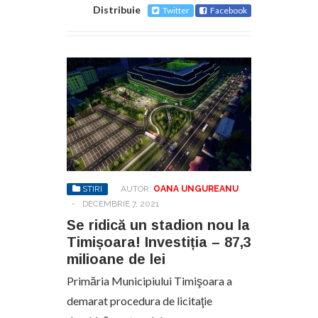
Distribuie
Twitter
Facebook
STIRI
AUTOR:
OANA UNGUREANU
-
DECEMBRIE 7, 2021
Se ridică un stadion nou la
Timișoara! Investiția – 87,3
milioane de lei
Primăria Municipiului Timişoara a
demarat procedura de licitaţie