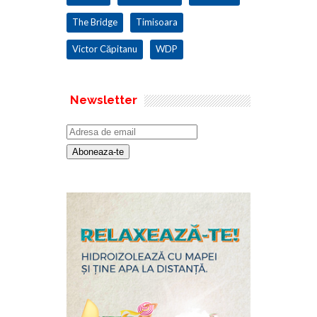
The Bridge
Timisoara
Victor Căpitanu
WDP
Newsletter