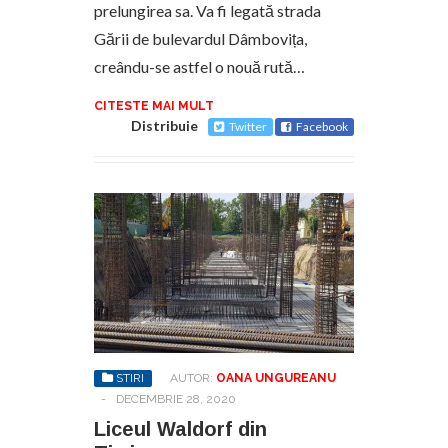
prelungirea sa. Va fi legată strada
Gării de bulevardul Dâmbovița,
creându-se astfel o nouă rută…
CITESTE MAI MULT
Distribuie
Twitter
Facebook
STIRI
AUTOR:
OANA UNGUREANU
-
DECEMBRIE 28, 2020
Liceul Waldorf din