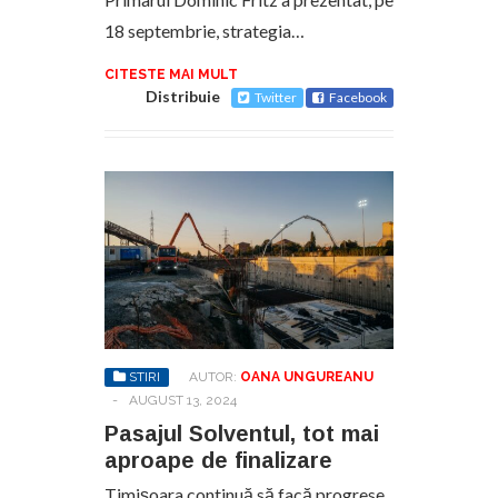
18 septembrie, strategia…
CITESTE MAI MULT
Distribuie
Twitter
Facebook
STIRI
AUTOR:
OANA UNGUREANU
-
AUGUST 13, 2024
Pasajul Solventul, tot mai
aproape de finalizare
Timișoara continuă să facă progrese