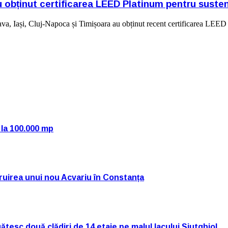
 obținut certificarea LEED Platinum pentru susten
ava, Iași, Cluj-Napoca și Timișoara au obținut recent certificarea LEED
 la 100.000 mp
truirea unui nou Acvariu în Constanța
tesc două clădiri de 14 etaje pe malul lacului Siutghiol