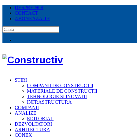
DESPRE NOI
CONTACT
ABONEAZA-TE
STIRI
COMPANII DE CONSTRUCTII
MATERIALE DE CONSTRUCTII
TEHNOLOGIE SI INOVATII
INFRASTRUCTURA
COMPANII
ANALIZE
EDITORIAL
DEZVOLTATORI
ARHITECTURA
CONEX