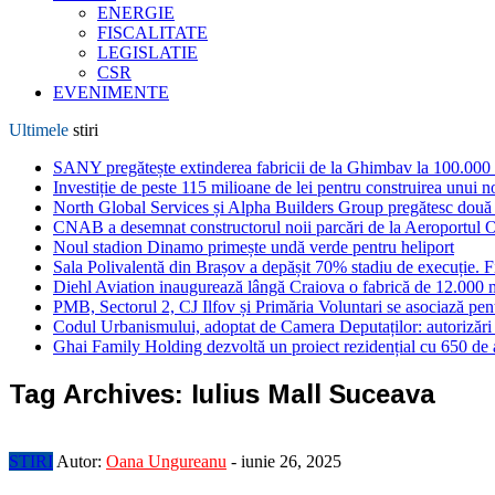
ENERGIE
FISCALITATE
LEGISLATIE
CSR
EVENIMENTE
Ultimele
stiri
SANY pregătește extinderea fabricii de la Ghimbav la 100.000
Investiție de peste 115 milioane de lei pentru construirea unui 
North Global Services și Alpha Builders Group pregătesc două cl
CNAB a desemnat constructorul noii parcări de la Aeroportul 
Noul stadion Dinamo primește undă verde pentru heliport
Sala Polivalentă din Brașov a depășit 70% stadiu de execuție. F
Diehl Aviation inaugurează lângă Craiova o fabrică de 12.000 
PMB, Sectorul 2, CJ Ilfov și Primăria Voluntari se asociază pent
Codul Urbanismului, adoptat de Camera Deputaților: autorizări m
Ghai Family Holding dezvoltă un proiect rezidențial cu 650 de a
Tag Archives:
Iulius Mall Suceava
STIRI
Autor:
Oana Ungureanu
-
iunie 26, 2025