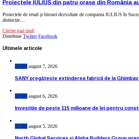
Proiectele IULIUS din patru orașe din România au
Proiectele de retail și birouri dezvoltate de compania IULIUS în Suce
distincție…
Citeste mai mult
Distribuie
Twitter
Facebook
Ultimele articole
STIRI
august 7, 2026
SANY pregătește extinderea fabricii de la Ghimbav
STIRI
august 6, 2026
Investiție de peste 115 milioane de lei pentru cons
STIRI
august 5, 2026
North Global Services și Alpha Builders Group pregă