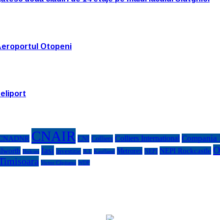
Aeroportul Otopeni
eliport
CNAIR
Compania N
Colliers International
CNADNR
CNI
Colliers
O
Iasi
lworth
NEPI Rockcastle
Metrorex
investitie
NEPI
Kaufland
Holcim
JLL
Timisoara
Victor Căpitanu
WDP