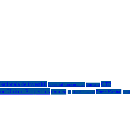
CTP
ationala de Investitii
Consiliul Concurentei
Constanta
ne United Properties
Oradea
Prime Kapital
Sibiu
P3
PORR Construct