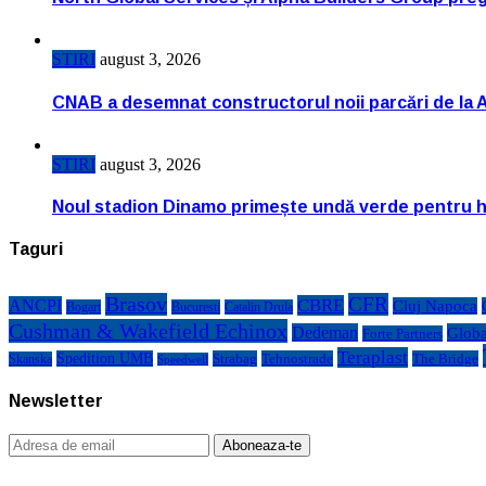
STIRI
august 3, 2026
CNAB a desemnat constructorul noii parcări de la 
STIRI
august 3, 2026
Noul stadion Dinamo primește undă verde pentru h
Taguri
Brasov
CFR
CBRE
ANCPI
Cluj Napoca
Bogart
Bucuresti
Catalin Drula
Cushman & Wakefield Echinox
Dedeman
Globa
Forte Partners
Teraplast
Spedition UMB
Strabag
Tehnostrade
The Bridge
Skanska
Speedwell
Newsletter