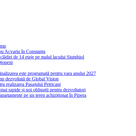
 mp
nou Acvariu în Constanța
ădiri de 14 etaje pe malul lacului Siutghiol
Otopeni
inalizarea este programată pentru vara anului 2027
mp dezvoltată de Global Vision
ru realizarea Pasajului Petricani
ai rapide și noi obligații pentru dezvoltatori
partamente pe un teren achiziționat în Pipera