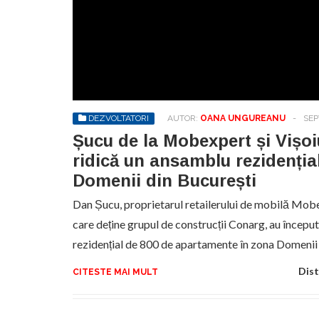
No
pr
hel
DEZVOLTATORI
AUTOR:
OANA UNGUREANU
-
SEP
Șucu de la Mobexpert și Vișoi
ridică un ansamblu rezidenția
Domenii din București
Dan Șucu, proprietarul retailerului de mobilă Mobex
care deține grupul de construcții Conarg, au începu
rezidențial de 800 de apartamente în zona Domenii
Dist
CITESTE MAI MULT