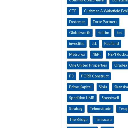
CTP
Cushman & Wakefield Ech
Dedeman
Forte Partners
Globalworth
Holcim
Iasi
investitie
JLL
Kaufland
Metrorex
NEPI
NEPI Rockca
One United Properties
Oradea
P3
PORR Construct
Prime Kapital
Sibiu
Skanska
Spedition UMB
Speedwell
Strabag
Tehnostrade
Terap
The Bridge
Timisoara