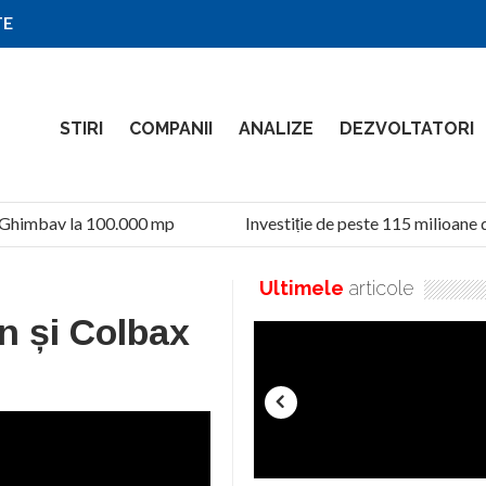
TE
STIRI
COMPANII
ANALIZE
DEZVOLTATORI
 Ghimbav la 100.000 mp
Investiție de peste 115 milioane d
Ultimele
articole
n și Colbax