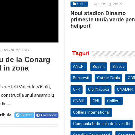
STIRI
AUGUST 3, 2026
STIRI
AUGUST 3, 2026
ul stadion Dinamo
Noul stadion Dinamo
imește undă verde pentru
primește undă verde pen
iport
heliport
TEMBRIE 27, 2017
Taguri
u de la Conarg
l în zona
ANCPI
Bogart
Brasov
Bucuresti
Catalin Drula
CBR
pert, și Valentin Vișoiu,
CFR
Cluj Napoca
CNADNR
t construcția unui ansamblu
CNAIR
CNI
Colliers
 din…
Colliers International
ribuie
Twitter
Facebook
Compania Nationala de Investitii
Consiliul Concurentei
Constant