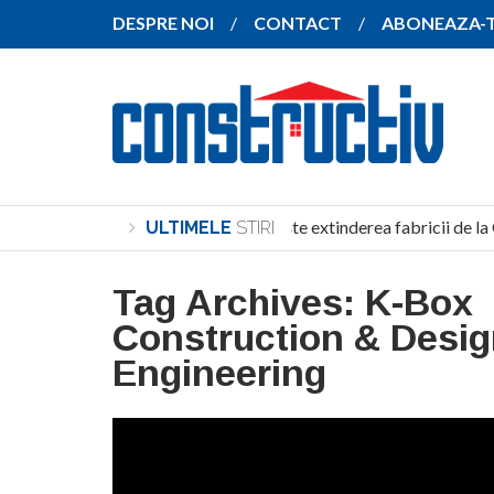
DESPRE NOI
CONTACT
ABONEAZA-
SANY pregătește extinderea fabricii de la
ULTIMELE
STIRI
Tag Archives:
K-Box
Construction & Desig
Engineering