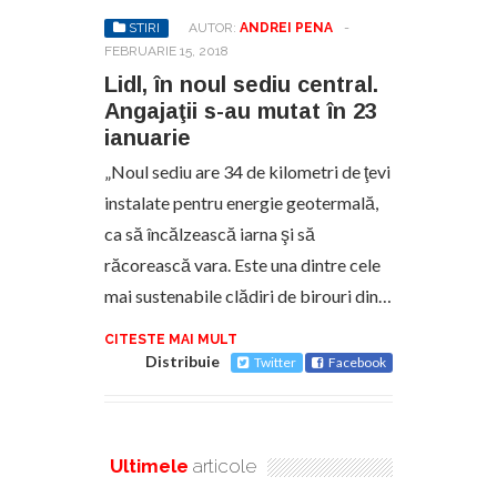
STIRI
AUTOR:
ANDREI PENA
-
FEBRUARIE 15, 2018
Lidl, în noul sediu central.
Angajaţii s-au mutat în 23
ianuarie
„Noul sediu are 34 de kilometri de ţevi
instalate pentru energie geotermală,
ca să încălzească iarna şi să
răcorească vara. Este una dintre cele
mai sustenabile clădiri de birouri din…
CITESTE MAI MULT
Distribuie
Twitter
Facebook
Ultimele
articole