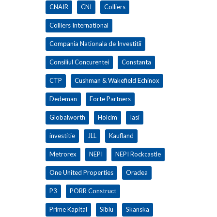
CNAIR
CNI
Colliers
Colliers International
Compania Nationala de Investitii
Consiliul Concurentei
Constanta
CTP
Cushman & Wakefield Echinox
Dedeman
Forte Partners
Globalworth
Holcim
Iasi
investitie
JLL
Kaufland
Metrorex
NEPI
NEPI Rockcastle
One United Properties
Oradea
P3
PORR Construct
Prime Kapital
Sibiu
Skanska