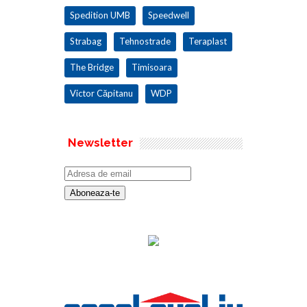
Spedition UMB
Speedwell
Strabag
Tehnostrade
Teraplast
The Bridge
Timisoara
Victor Căpitanu
WDP
Newsletter