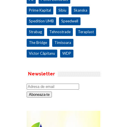
Prime Kapital
Sibiu
Skanska
Spedition UMB
Speedwell
Strabag
Tehnostrade
Teraplast
The Bridge
Timisoara
Victor Căpitanu
WDP
Newsletter