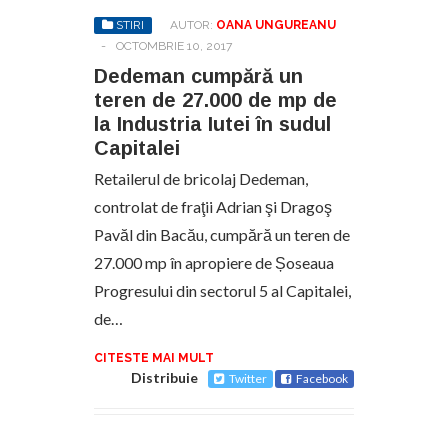
STIRI
AUTOR:
OANA UNGUREANU
-
OCTOMBRIE 10, 2017
Dedeman cumpără un
teren de 27.000 de mp de
la Industria Iutei în sudul
Capitalei
Retailerul de bricolaj Dedeman,
controlat de fraţii Adrian şi Dragoş
Pavăl din Bacău, cumpără un teren de
27.000 mp în apropiere de Șoseaua
Progresului din sectorul 5 al Capitalei,
de…
CITESTE MAI MULT
Distribuie
Twitter
Facebook