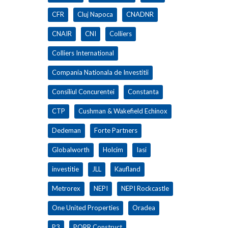
CFR
Cluj Napoca
CNADNR
CNAIR
CNI
Colliers
Colliers International
Compania Nationala de Investitii
Consiliul Concurentei
Constanta
CTP
Cushman & Wakefield Echinox
Dedeman
Forte Partners
Globalworth
Holcim
Iasi
investitie
JLL
Kaufland
Metrorex
NEPI
NEPI Rockcastle
One United Properties
Oradea
P3
PORR Construct