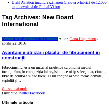
Diehl Aviation inaugurează lângă Craiova o fabrică de 12.000
mp dezvoltată de Global Vision
Tag Archives:
New Board
International
MATERIALE DE CONSTRUCTII
Autor:
Oana Ungureanu
-
aprilie 22, 2016
Avantajele utilizării plăcilor de fibrociment în
construcții
Fibrocimentul este un material prietenos cu omul şi mediul
înconjurător, în compoziţia lui regăsindu-se nisip selecţionat, ciment,
fibre de celuloză şi alte filere. El nu conţine azbest, formaldehyde,
sepioliti şi…
Citeste mai mult
Distribuie
Twitter
Facebook
Ultimele articole