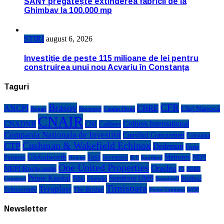
SANY pregătește extinderea fabricii de la
Ghimbav la 100.000 mp
STIRI
august 6, 2026
Investiție de peste 115 milioane de lei pentru
construirea unui nou Acvariu în Constanța
Taguri
Brasov
CFR
CBRE
ANCPI
Cluj Napoca
Bogart
Bucuresti
Catalin Drula
CNAIR
Colliers International
CNADNR
CNI
Colliers
Compania Nationala de Investitii
Consiliul Concurentei
Constanta
Cushman & Wakefield Echinox
CTP
Dedeman
Forte
Iasi
Globalworth
Metrorex
Partners
investitie
NEPI
Kaufland
Holcim
JLL
One United Properties
Oradea
NEPI Rockcastle
P3
PORR
Prime Kapital
Spedition UMB
Strabag
Sibiu
Skanska
Construct
Speedwell
Timisoara
Teraplast
Tehnostrade
The Bridge
Victor Căpitanu
WDP
Newsletter