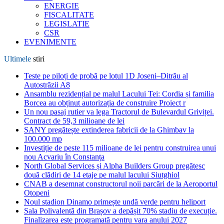
ENERGIE
FISCALITATE
LEGISLATIE
CSR
EVENIMENTE
Ultimele
stiri
Teste pe piloți de probă pe lotul 1D Joseni–Ditrău al
Autostrăzii A8
Ansamblu rezidențial pe malul Lacului Tei: Cordia și familia
Borcea au obținut autorizația de construire Proiect r
Un nou pasaj rutier va lega Tractorul de Bulevardul Griviței.
Contract de 59,3 milioane de lei
SANY pregătește extinderea fabricii de la Ghimbav la
100.000 mp
Investiție de peste 115 milioane de lei pentru construirea unui
nou Acvariu în Constanța
North Global Services și Alpha Builders Group pregătesc
două clădiri de 14 etaje pe malul lacului Siutghiol
CNAB a desemnat constructorul noii parcări de la Aeroportul
Otopeni
Noul stadion Dinamo primește undă verde pentru heliport
Sala Polivalentă din Brașov a depășit 70% stadiu de execuție.
Finalizarea este programată pentru vara anului 2027