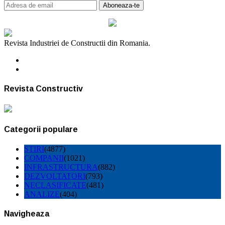
Revista Industriei de Constructii din Romania.
Revista Constructiv
Categorii populare
STIRI
(4877)
COMPANII
(1021)
INFRASTRUCTURA
(882)
DEZVOLTATORI
(793)
NECLASIFICATE
(481)
ANALIZE
(404)
Navigheaza