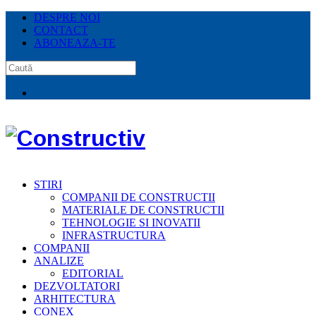
DESPRE NOI
CONTACT
ABONEAZA-TE
STIRI
COMPANII DE CONSTRUCTII
MATERIALE DE CONSTRUCTII
TEHNOLOGIE SI INOVATII
INFRASTRUCTURA
COMPANII
ANALIZE
EDITORIAL
DEZVOLTATORI
ARHITECTURA
CONEX