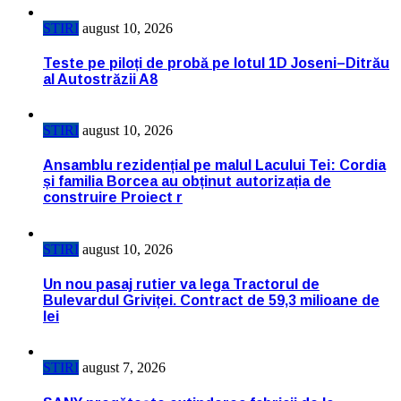
STIRI
august 10, 2026
Teste pe piloți de probă pe lotul 1D Joseni–Ditrău
al Autostrăzii A8
STIRI
august 10, 2026
Ansamblu rezidențial pe malul Lacului Tei: Cordia
și familia Borcea au obținut autorizația de
construire Proiect r
STIRI
august 10, 2026
Un nou pasaj rutier va lega Tractorul de
Bulevardul Griviței. Contract de 59,3 milioane de
lei
STIRI
august 7, 2026