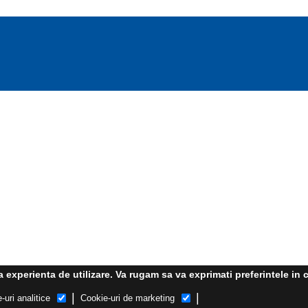
experienta de utilizare. Va rugam sa va exprimati preferintele in c
|
|
-uri analitice
Cookie-uri de marketing