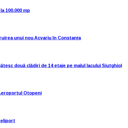
 la 100.000 mp
truirea unui nou Acvariu în Constanța
tesc două clădiri de 14 etaje pe malul lacului Siutghiol
Aeroportul Otopeni
eliport