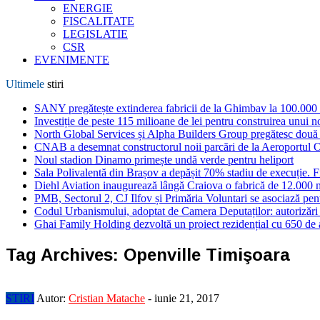
ENERGIE
FISCALITATE
LEGISLATIE
CSR
EVENIMENTE
Ultimele
stiri
SANY pregătește extinderea fabricii de la Ghimbav la 100.000
Investiție de peste 115 milioane de lei pentru construirea unui 
North Global Services și Alpha Builders Group pregătesc două cl
CNAB a desemnat constructorul noii parcări de la Aeroportul 
Noul stadion Dinamo primește undă verde pentru heliport
Sala Polivalentă din Brașov a depășit 70% stadiu de execuție. F
Diehl Aviation inaugurează lângă Craiova o fabrică de 12.000 
PMB, Sectorul 2, CJ Ilfov și Primăria Voluntari se asociază pent
Codul Urbanismului, adoptat de Camera Deputaților: autorizări m
Ghai Family Holding dezvoltă un proiect rezidențial cu 650 de a
Tag Archives:
Openville Timişoara
STIRI
Autor:
Cristian Matache
-
iunie 21, 2017