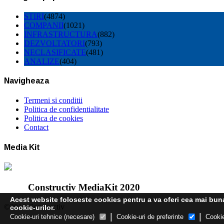
STIRI
(4874)
COMPANII
(1021)
INFRASTRUCTURA
(882)
DEZVOLTATORI
(793)
NECLASIFICATE
(481)
ANALIZE
(404)
Navigheaza
Termeni si conditii
Politica de confidentialitate
Politica de cookies
Contact
Media Kit
Constructiv MediaKit 2020
Acest website foloseste cookies pentru a va oferi cea mai buna 
©2016 Constructiv
cookie-urilor.
|
|
Cookie-uri tehnice (necesare)
Cookie-uri de preferinte
Cookie