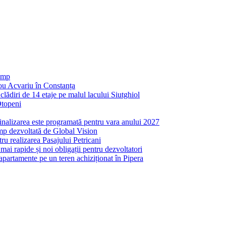
 mp
nou Acvariu în Constanța
ădiri de 14 etaje pe malul lacului Siutghiol
Otopeni
inalizarea este programată pentru vara anului 2027
mp dezvoltată de Global Vision
ru realizarea Pasajului Petricani
ai rapide și noi obligații pentru dezvoltatori
partamente pe un teren achiziționat în Pipera