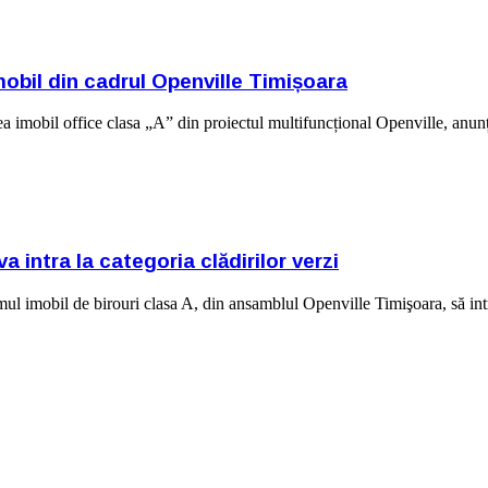
 imobil din cadrul Openville Timișoara
doilea imobil office clasa „A” din proiectul multifuncțional Openville,
 intra la categoria clădirilor verzi
imul imobil de birouri clasa A, din ansamblul Openville Timişoara, să in