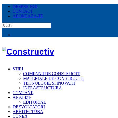
DESPRE NOI
CONTACT
ABONEAZA-TE
STIRI
COMPANII DE CONSTRUCTII
MATERIALE DE CONSTRUCTII
TEHNOLOGIE SI INOVATII
INFRASTRUCTURA
COMPANII
ANALIZE
EDITORIAL
DEZVOLTATORI
ARHITECTURA
CONEX