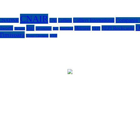
CNAIR
Compania N
Colliers International
CNADNR
CNI
Colliers
O
Iasi
lworth
NEPI Rockcastle
Metrorex
investitie
NEPI
Kaufland
Holcim
JLL
Timisoara
Victor Căpitanu
WDP