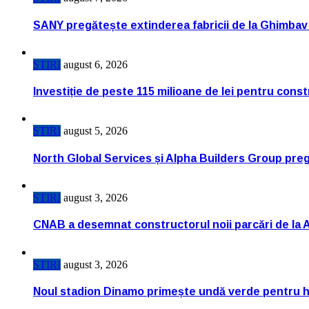
SANY pregătește extinderea fabricii de la Ghimbav
STIRI
august 6, 2026
Investiție de peste 115 milioane de lei pentru cons
STIRI
august 5, 2026
North Global Services și Alpha Builders Group pregă
STIRI
august 3, 2026
CNAB a desemnat constructorul noii parcări de la 
STIRI
august 3, 2026
Noul stadion Dinamo primește undă verde pentru h