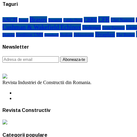
Taguri
Brasov
CFR
CBRE
ANCPI
Cluj Napoca
Bogart
Bucuresti
Catalin Drula
Cushman & Wakefield Echinox
Dedeman
Globa
Forte Partners
Teraplast
Spedition UMB
Strabag
Tehnostrade
The Bridge
Skanska
Speedwell
Newsletter
Revista Industriei de Constructii din Romania.
Revista Constructiv
Categorii populare