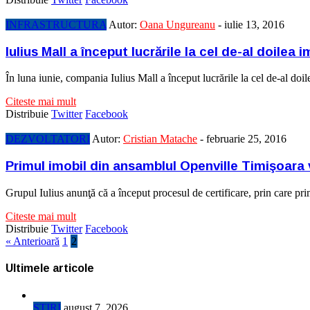
INFRASTRUCTURA
Autor:
Oana Ungureanu
-
iulie 13, 2016
Iulius Mall a început lucrările la cel de-al doilea
În luna iunie, compania Iulius Mall a început lucrările la cel de-al 
Citeste mai mult
Distribuie
Twitter
Facebook
DEZVOLTATORI
Autor:
Cristian Matache
-
februarie 25, 2016
Primul imobil din ansamblul Openville Timişoara va
Grupul Iulius anunţă că a început procesul de certificare, prin care pr
Citeste mai mult
Distribuie
Twitter
Facebook
« Anterioară
1
2
Ultimele articole
STIRI
august 7, 2026