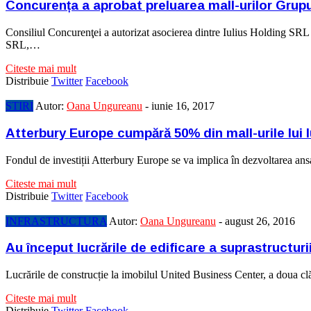
Concurența a aprobat preluarea mall-urilor Grupul
Consiliul Concurenţei a autorizat asocierea dintre Iulius Holding SRL 
SRL,…
Citeste mai mult
Distribuie
Twitter
Facebook
STIRI
Autor:
Oana Ungureanu
-
iunie 16, 2017
Atterbury Europe cumpără 50% din mall-urile lui I
Fondul de investiții Atterbury Europe se va implica în dezvoltarea an
Citeste mai mult
Distribuie
Twitter
Facebook
INFRASTRUCTURA
Autor:
Oana Ungureanu
-
august 26, 2016
Au început lucrările de edificare a suprastructur
Lucrările de construcție la imobilul United Business Center, a doua clă
Citeste mai mult
Distribuie
Twitter
Facebook