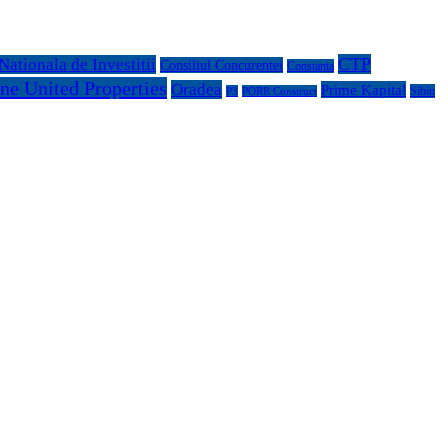
CTP
ationala de Investitii
Consiliul Concurentei
Constanta
ne United Properties
Oradea
Prime Kapital
Sibiu
P3
PORR Construct