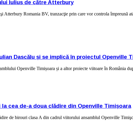
ui Iulius de către Atterbury
şi Atterbury Romania BV, tranzacţie prin care vor controla împreună atât
ulian Dascălu și se implică în proiectul Openville 
samblului Openville Timișoara și a altor proiecte viitoare în România d
ii la cea de-a doua clădire din Openville Timișoara
dire de birouri clasa A din cadrul viitorului ansamblul Openville Timişoa