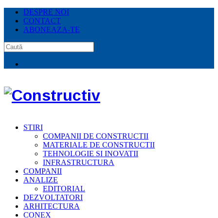
DESPRE NOI
CONTACT
ABONEAZA-TE
STIRI
COMPANII DE CONSTRUCTII
MATERIALE DE CONSTRUCTII
TEHNOLOGIE SI INOVATII
INFRASTRUCTURA
COMPANII
ANALIZE
EDITORIAL
DEZVOLTATORI
ARHITECTURA
CONEX