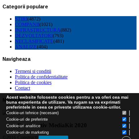
Categorii populare
STIRI
(4872)
COMPANII
(1021)
INFRASTRUCTURA
(882)
DEZVOLTATORI
(793)
NECLASIFICATE
(481)
ANALIZE
(404)
Navigheaza
Termeni si conditii
Politica de confidentialitate
Politica de cookies
Contact
Acest website foloseste cookies pentru a va oferi cea mai
Media Kit
buna experienta de utilizare. Va rugam sa va exprimati
preferintele in ceea ce priveste utilizarea cookie-urilor.
|
Cookie-uri tehnice (necesare)
|
Cookie-uri de preferinte
Constructiv MediaKit 2020
|
Cookie-uri analitice
|
Cookie-uri de marketing
©2016 Constructiv