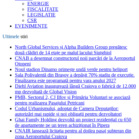
ENERGIE
FISCALITATE
LEGISLATIE
CSR
EVENIMENTE
Ultimele
stiri
North Global Services și Alpha Builders Group pregătesc
două clădiri de 14 etaje pe malul lacului Siutghiol
CNAB a desemnat constructorul noii parcări de la Aeroportul
Otopeni
Noul stadion Dinamo primește undă verde pentru heliport
Sala Polivalentă din Brașov a depășit 70% stadiu de execuție.
Finalizarea este programată pentru vara anului 2027
Diehl Aviation inaugurează lângă Craiova o fabrică de 12.000
mp dezvoltată de Global Vision
PMB, Sectorul 2, CJ Ilfov și Primăria Voluntari se asociază
pentru realizarea Pasajului Petricani
Codul Urbanismului, adoptat de Camera Deputaților:
autorizări mai rapide și noi obligații pentru dezvoltatori
Ghai Family Holding dezvoltă un proiect rezidențial cu 650
de apartamente pe un teren achiziționat în Pipera
CNAIR lansează licitația pentru al doilea pasaj subteran din
zona Aeroportului Craiova