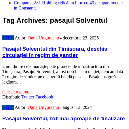
Compania 2×1 Holding ridică un bloc cu 49 de apartamente
în Constanța
Tag Archives:
pasajul Solventul
STIRI
Autor:
Oana Ungureanu
-
decembrie 23, 2025
Pasajul Solventul din Timișoara, deschis
circulației în regim de șantier
Unul dintre cele mai așteptate proiecte de infrastructură din
Timișoara, Pasajul Solventul, a fost deschis circulației, deocamdată
în regim de șantier, pe o singură bandă pe sens. Pasajul asigură
legătura…
Citeste mai mult
Distribuie
Twitter
Facebook
STIRI
Autor:
Oana Ungureanu
-
august 13, 2024
Pasajul Solventul, tot mai aproape de finalizare