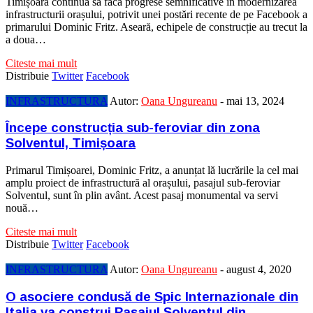
Timișoara continuă să facă progrese semnificative în modernizarea
infrastructurii orașului, potrivit unei postări recente de pe Facebook a
primarului Dominic Fritz. Aseară, echipele de construcție au trecut la
a doua…
Citeste mai mult
Distribuie
Twitter
Facebook
INFRASTRUCTURA
Autor:
Oana Ungureanu
-
mai 13, 2024
Începe construcția sub-feroviar din zona
Solventul, Timișoara
Primarul Timișoarei, Dominic Fritz, a anunțat lă lucrările la cel mai
amplu proiect de infrastructură al orașului, pasajul sub-feroviar
Solventul, sunt în plin avânt. Acest pasaj monumental va servi
nouă…
Citeste mai mult
Distribuie
Twitter
Facebook
INFRASTRUCTURA
Autor:
Oana Ungureanu
-
august 4, 2020
O asociere condusă de Spic Internazionale din
Italia va construi Pasajul Solventul din