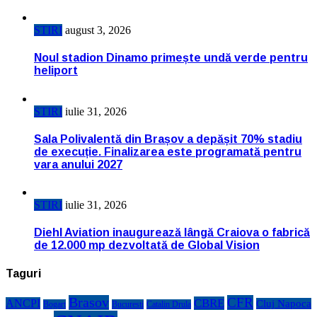
STIRI
august 3, 2026
Noul stadion Dinamo primește undă verde pentru
heliport
STIRI
iulie 31, 2026
Sala Polivalentă din Brașov a depășit 70% stadiu
de execuție. Finalizarea este programată pentru
vara anului 2027
STIRI
iulie 31, 2026
Diehl Aviation inaugurează lângă Craiova o fabrică
de 12.000 mp dezvoltată de Global Vision
Taguri
Brasov
CFR
CBRE
ANCPI
Cluj Napoca
Bogart
Bucuresti
Catalin Drula