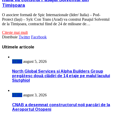
Timișoara
O asociere formată de Spic Internazionale (lider/ Italia) – Pod-
Proiect (Iași) – Sylc Con Trans (Arad) va construi Pasajul Solventul
de la Timișoara, contractul fiind de 24 de milioane de…
Citeste mai mult
Distribuie
Twitter
Facebook
Ultimele articole
STIRI
august 5, 2026
North Global Services și Alpha Builders Group
pregătesc două clădiri de 14 etaje pe malul lacului
Siutghiol
STIRI
august 3, 2026
CNAB a desemnat constructorul noii parcări de la
Aeroportul Otopeni