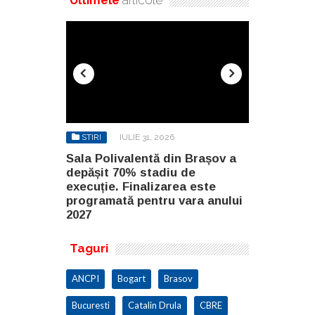
STIRI
IULIE 31, 2026
STIRI
AU
n Brașov a
Sala Polivalentă din Brașov a
Investiție 
 de
depășit 70% stadiu de
milioane de
a este
execuție. Finalizarea este
construirea
ara anului
programată pentru vara anului
Constanța
2027
Taguri
ANCPI
Bogart
Brasov
Bucuresti
Catalin Drula
CBRE