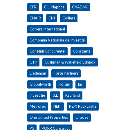
CFR
Cluj Napoca
CNADNR
CNAIR
CNI
Colliers
Colliers International
Compania Nationala de Investitii
Consiliul Concurentei
Constanta
CTP
Cushman & Wakefield Echinox
Dedeman
Forte Partners
Globalworth
Holcim
Iasi
investitie
JLL
Kaufland
Metrorex
NEPI
NEPI Rockcastle
One United Properties
Oradea
P3
PORR Construct