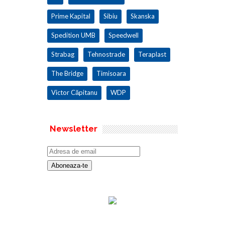
Prime Kapital
Sibiu
Skanska
Spedition UMB
Speedwell
Strabag
Tehnostrade
Teraplast
The Bridge
Timisoara
Victor Căpitanu
WDP
Newsletter