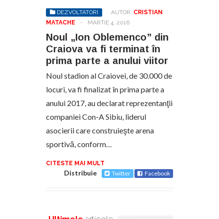
DEZVOLTATORI
AUTOR:
CRISTIAN
MATACHE
-
MARTIE 4, 2016
Noul „Ion Oblemenco” din
Craiova va fi terminat în
prima parte a anului viitor
Noul stadion al Craiovei, de 30.000 de
locuri, va fi finalizat în prima parte a
anului 2017, au declarat reprezentanţii
companiei Con-A Sibiu, liderul
asocierii care construieşte arena
sportivă, conform…
CITESTE MAI MULT
Distribuie
Twitter
Facebook
Ultimele
articole