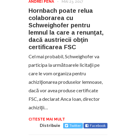
ANDREI PENA
-
MAI 23, 2017
Hornbach poate relua
colaborarea cu
Schweighofer pentru
lemnul la care a renunţat,
dacă austriecii obţin
certificarea FSC
Cel mai probabil, Schweighofer va
participa la următoarele licitaţii pe
care le vom organiza pentru
achiziţionarea produselor lemnoase,
dacă vor avea produse certificate
FSC, a declarat Anca Ioan, director
achiziţii…
CITESTE MAI MULT
Distribuie
Twitter
Facebook