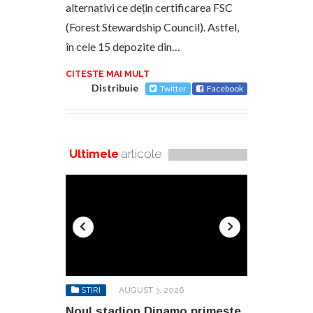
alternativi ce dețin certificarea FSC
(Forest Stewardship Council). Astfel,
în cele 15 depozite din…
CITESTE MAI MULT
Distribuie
Twitter
Facebook
Ultimele
articole
6
STIRI
AUGUST 3, 2026
STIRI
AU
o primește
Noul stadion Dinamo primește
SANY pregă