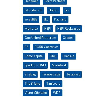
Dedeman
Forte Partners
Globalworth
Holcim
Iasi
investitie
JLL
Kaufland
Metrorex
NEPI
NEPI Rockcastle
One United Properties
Oradea
P3
PORR Construct
Prime Kapital
Sibiu
Skanska
Spedition UMB
Speedwell
Strabag
Tehnostrade
Teraplast
The Bridge
Timisoara
Victor Căpitanu
WDP