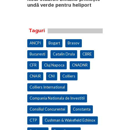
eliport
undă verde pentru heliport
fabricii de
100.000 mp
Taguri
ANCPI
Bogart
Brasov
Bucuresti
Catalin Drula
CBRE
CFR
Cluj Napoca
CNADNR
CNAIR
CNI
Colliers
Colliers International
Compania Nationala de Investitii
Consiliul Concurentei
Constanta
CTP
Cushman & Wakefield Echinox