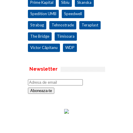
Prime Kapital
Sibiu
Skanska
Spedition UMB
Speedwell
Strabag
Tehnostrade
Teraplast
The Bridge
Timisoara
Victor Căpitanu
WDP
Newsletter