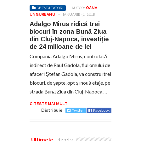
DEZVOLTATORI
AUTOR:
OANA
UNGUREANU
-
IANUARIE 31, 2018
Adalgo Mirus ridică trei
blocuri în zona Bună Ziua
din Cluj-Napoca, investiție
de 24 milioane de lei
Compania Adalgo Mirus, controlată
indirect de Raul Gadola, fiul omului de
afaceri Ștefan Gadola, va construi trei
blocuri, de șapte, opt și nouă etaje, pe
strada Bună Ziua din Cluj-Napoca,…
CITESTE MAI MULT
Distribuie
Twitter
Facebook
Ultimele
articole