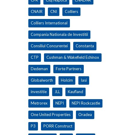
CNAIR
CNI
Colliers
Colliers International
Compania Nationala de Investitii
Consiliul Concurentei
Constanta
CTP
Cushman & Wakefield Echinox
Dedeman
Forte Partners
Globalworth
Holcim
Iasi
investitie
JLL
Kaufland
Metrorex
NEPI
NEPI Rockcastle
One United Properties
Oradea
P3
PORR Construct