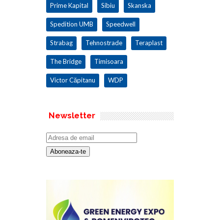
Prime Kapital
Sibiu
Skanska
Spedition UMB
Speedwell
Strabag
Tehnostrade
Teraplast
The Bridge
Timisoara
Victor Căpitanu
WDP
Newsletter