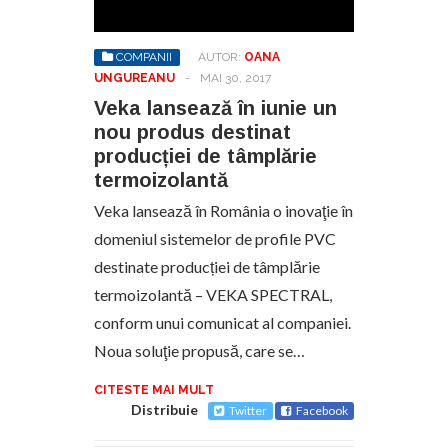
COMPANII
AUTOR:
OANA
UNGUREANU
-
MAI 30, 2017
Veka lansează în iunie un
nou produs destinat
producției de tâmplărie
termoizolantă
Veka lansează în România o inovaţie în
domeniul sistemelor de profile PVC
destinate producției de tâmplărie
termoizolantă – VEKA SPECTRAL,
conform unui comunicat al companiei.
Noua soluţie propusă, care se…
CITESTE MAI MULT
Distribuie
Twitter
Facebook