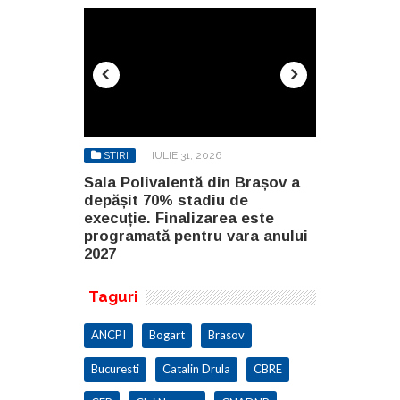
STIRI
IULIE 31, 2026
STIRI
AU
n Brașov a
Sala Polivalentă din Brașov a
Investiție 
 de
depășit 70% stadiu de
milioane de
a este
execuție. Finalizarea este
construirea
ara anului
programată pentru vara anului
Constanța
2027
Taguri
ANCPI
Bogart
Brasov
Bucuresti
Catalin Drula
CBRE