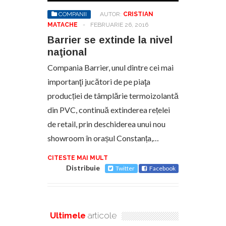
COMPANII
AUTOR:
CRISTIAN
MATACHE
-
FEBRUARIE 26, 2016
Barrier se extinde la nivel
naţional
Compania Barrier, unul dintre cei mai
importanţi jucători de pe piaţa
producției de tâmplărie termoizolantă
din PVC, continuă extinderea rețelei
de retail, prin deschiderea unui nou
showroom în orașul Constanța,…
CITESTE MAI MULT
Distribuie
Twitter
Facebook
Ultimele
articole