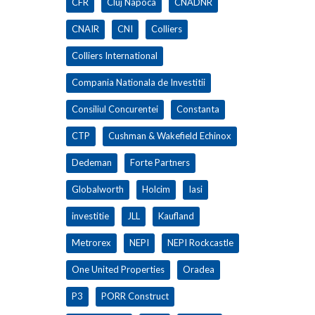
CFR
Cluj Napoca
CNADNR
CNAIR
CNI
Colliers
Colliers International
Compania Nationala de Investitii
Consiliul Concurentei
Constanta
CTP
Cushman & Wakefield Echinox
Dedeman
Forte Partners
Globalworth
Holcim
Iasi
investitie
JLL
Kaufland
Metrorex
NEPI
NEPI Rockcastle
One United Properties
Oradea
P3
PORR Construct