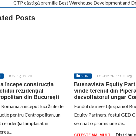
CTP câștigă premiile Best Warehouse Development and Deve
ated Posts
I
IUNIE 5, 2026
STIRI
DECEMBRIE 11, 2025
a începe construcția
Buenavista Equity Part
ctului rezidențial
vinde terenul din Pipera
opolitan din București
dezvoltatorul ungar Co
 România a început lucrările de
Fondul de investiții spaniol B
ucție pentru Centropolitan, un
Equity Partners, fostul GED Ca
t rezidențial amplasat în
semnat o promisiune de…
ierea…
Distribuie
CITESTE MAI MULT