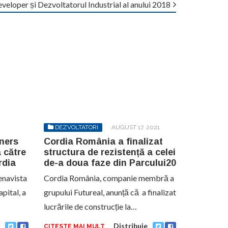
loper și Dezvoltatorul Industrial al anului 2018
DEZVOLTATORI
AUGUST 17, 2021
ners
Cordia România a finalizat
 către
structura de rezistență a celei
rdia
de-a doua faze din Parcului20
uenavista
Cordia România, companie membră a
pital, a
grupului Futureal, anunță că a finalizat
lucrările de construcție la…
Distribuie
CITESTE MAI MULT