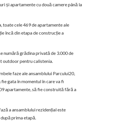
diouri și apartamente cu două camere până la
ia, toate cele 469 de apartamente ale
ie încă din etapa de construcție a
 se numără grădina privată de 3.000 de
t outdoor pentru calistenia.
ambele faze ale ansamblului Parcului20,
 fie gata în momentul în care va fi
9 apartamente, să fie construită fără a
ază a ansamblului rezidențial este
ni după prima etapă.