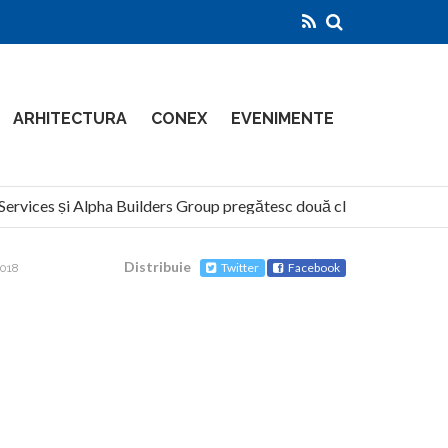
ARHITECTURA
CONEX
EVENIMENTE
vices și Alpha Builders Group pregătesc două clădiri de 14 etaje pe
Distribuie
Twitter
Facebook
2018