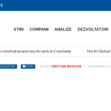
TE
STIRI
COMPANII
ANALIZE
DEZVOLTATORI
construirea unui nou Acvariu în Constanța
North Global Ser
VOLTATORI
STIRI
AUTOR:
CRISTIAN MATACHE
-
DECEMBRIE 17, 