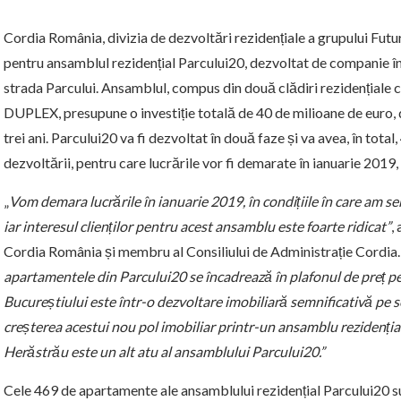
Cordia România, divizia de dezvoltări rezidențiale a grupului Futur
pentru ansamblul rezidențial Parcului20, dezvoltat de companie în 
strada Parcului. Ansamblul, compus din două clădiri rezidențial
DUPLEX, presupune o investiție totală de 40 de milioane de euro, d
trei ani. Parcului20 va fi dezvoltat în două faze și va avea, în tot
dezvoltării, pentru care lucrările vor fi demarate în ianuarie 201
„
Vom
demara lucrările în ianuarie 2019, în condițiile în care am s
iar interesul clienților pentru acest ansamblu este foarte ridicat
”
,
Cordia România și membru al Consiliului de Administrație Cordia
apartamentele din Parcului20 se încadrează în plafonul de preț 
Bucureștiului este într-o dezvoltare imobiliară semnificativă pe s
creșterea acestui nou pol imobiliar printr-un ansamblu rezidențial
Herăstrău este un alt atu al ansamblului Parcului20.
”
Cele 469 de apartamente ale ansamblului rezidențial Parcului20 