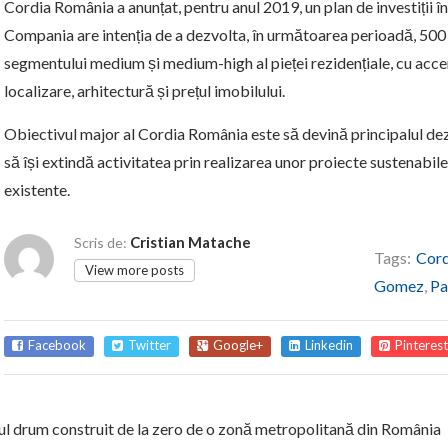
Cordia România a anunțat, pentru anul 2019, un plan de investiții î
Compania are intenția de a dezvolta, în următoarea perioadă, 500
segmentului medium și medium-high al pieței rezidențiale, cu accen
localizare, arhitectură și prețul imobilului.
Obiectivul major al Cordia România este să devină principalul dezv
să își extindă activitatea prin realizarea unor proiecte sustenabil
existente.
Cristian Matache
Scris de:
Tags:
Cord
View more posts
Gomez
,
Pa
Facebook
Twitter
Google+
Linkedin
Pinterest
l drum construit de la zero de o zonă metropolitană din România