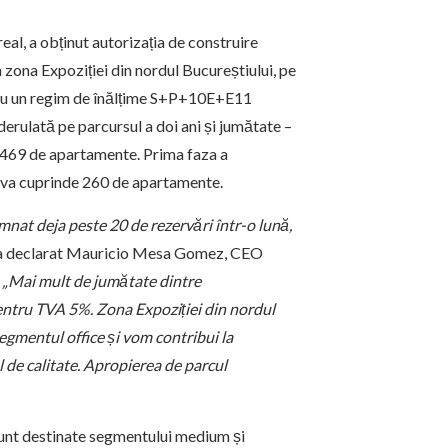
eal, a obținut autorizația de construire
zona Expoziției din nordul Bucureștiului, pe
e cu un regim de înălțime S+P+10E+E11
erulată pe parcursul a doi ani și jumătate –
al, 469 de apartamente. Prima faza a
9, va cuprinde 260 de apartamente.
emnat deja peste 20 de rezervări într-o lună,
 a declarat Mauricio Mesa Gomez, CEO
.
„
Mai mult de jumătate dintre
pentru TVA 5%.
Z
ona Expoziției din nordul
egmentul office și vom contribui la
 de calitate. Apropierea de parcul
sunt destinate segmentului medium și