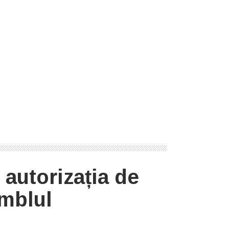
autorizația de
amblul