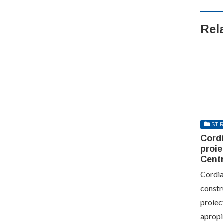
Rel
STIR
Cordi
proie
Centr
Cordia
constr
proiec
aprop