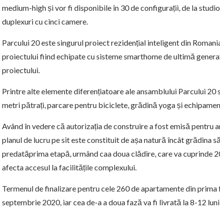
medium-high și vor fi disponibile în 30 de configurații, de la stu
duplexuri cu cinci camere.
Parcului 20 este singurul proiect rezidențial inteligent din Roman
proiectului fiind echipate cu sisteme smarthome de ultimă generaț
proiectului.
Printre alte elemente diferențiatoare ale ansamblului Parcului 20
metri pătrați, parcare pentru biciclete, grădină yoga și echipamen
Având în vedere că autorizația de construire a fost emisă pentru 
planul de lucru pe sit este constituit de așa natură încât grădina să
predatăprima etapă, urmând caa doua clădire, care va cuprinde 20
afecta accesul la facilitățile complexului.
Termenul de finalizare pentru cele 260 de apartamente din prima f
septembrie 2020, iar cea de-a a doua fază va fi livrată la 8-12 lu