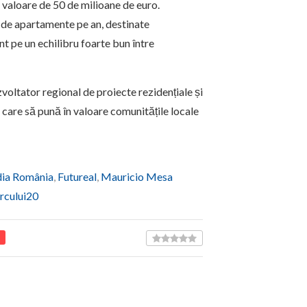
n valoare de 50 de milioane de euro.
 de apartamente pe an, destinate
t pe un echilibru foarte bun între
oltator regional de proiecte rezidențiale și
e care să pună în valoare comunitățile locale
ia România
,
Futureal
,
Mauricio Mesa
rcului20