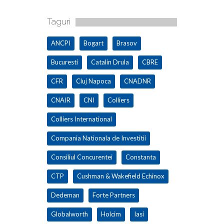
Taguri
ANCPI
Bogart
Brasov
Bucuresti
Catalin Drula
CBRE
CFR
Cluj Napoca
CNADNR
CNAIR
CNI
Colliers
Colliers International
Compania Nationala de Investitii
Consiliul Concurentei
Constanta
CTP
Cushman & Wakefield Echinox
Dedeman
Forte Partners
Globalworth
Holcim
Iasi