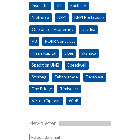
investitie
JLL
Kaufland
Metrorex
NEPI
NEPI Rockcastle
One United Properties
Oradea
P3
PORR Construct
Prime Kapital
Sibiu
Skanska
Spedition UMB
Speedwell
Strabag
Tehnostrade
Teraplast
The Bridge
Timisoara
Victor Căpitanu
WDP
Newsletter