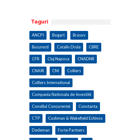
100.000 mp
Taguri
ANCPI
Bogart
Brasov
Bucuresti
Catalin Drula
CBRE
CFR
Cluj Napoca
CNADNR
CNAIR
CNI
Colliers
Colliers International
Compania Nationala de Investitii
Consiliul Concurentei
Constanta
CTP
Cushman & Wakefield Echinox
Dedeman
Forte Partners