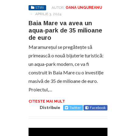
STIRI
AUTOR:
OANA UNGUREANU
-
APRILIE 3, 2024
Baia Mare va avea un
aqua-park de 35 milioane
de euro
Maramureșul se pregătește să
primească o nouă bijuterie turistică:
un aqua-park modern, ce va fi
construit în Baia Mare cu o investiție
masivă de 35 de milioane de euro.
Proiectul,…
CITESTE MAI MULT
Distribuie
Twitter
Facebook