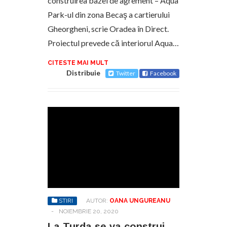
construirea bazei de agrement – Aqua
Park-ul din zona Becaş a cartierului
Gheorgheni, scrie Oradea în Direct.
Proiectul prevede că interiorul Aqua…
CITESTE MAI MULT
Distribuie
Twitter
Facebook
STIRI
AUTOR:
OANA UNGUREANU
-
NOIEMBRIE 20, 2020
La Turda se va construi