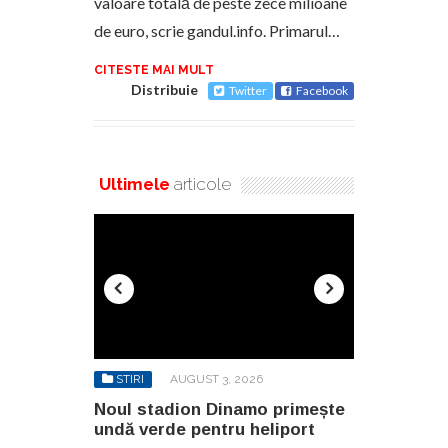
valoare totală de peste zece milioane
de euro, scrie gandul.info. Primarul…
CITESTE MAI MULT
Distribuie
Twitter
Facebook
Ultimele
articole
STIRI
AUGUST 3, 2026
STIRI
AUG
o primește
Noul stadion Dinamo primește
SANY pregă
eliport
undă verde pentru heliport
fabricii de 