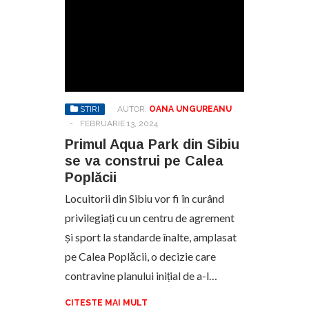
STIRI
AUTOR:
OANA UNGUREANU
-
FEBRUARIE 13, 2024
Primul Aqua Park din Sibiu
se va construi pe Calea
Poplăcii
Locuitorii din Sibiu vor fi în curând
privilegiați cu un centru de agrement
și sport la standarde înalte, amplasat
pe Calea Poplăcii, o decizie care
contravine planului inițial de a-l…
CITESTE MAI MULT