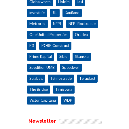
Globalworth
Holcim
Iasi
investitie
JLL
Kaufland
Metrorex
NEPI
NEPI Rockcastle
One United Properties
Oradea
P3
PORR Construct
Prime Kapital
Sibiu
Skanska
Spedition UMB
Speedwell
Strabag
Tehnostrade
Teraplast
The Bridge
Timisoara
Victor Căpitanu
WDP
Newsletter