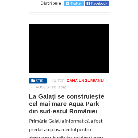
Distribuie
Twitter
Facebook
STIRI
AUTOR:
OANA UNGUREANU
-
AUGUST 20, 2019
La Galați se construiește
cel mai mare Aqua Park
din sud-estul României
Primăria Galați a informat că a fost
predat amplasamentul pentru
demararea lucrărilor celui mai mare