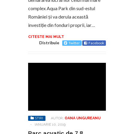
complex Aqua Park din sud-estul
României și va derula această
investiție din fonduri proprii, iar…
CITESTE MAI MULT
Distribuie
Twitter
Facebook
STIRI
AUTOR:
OANA UNGUREANU
-
IANUARIE 10, 2019
Parc acvatic de 7,8