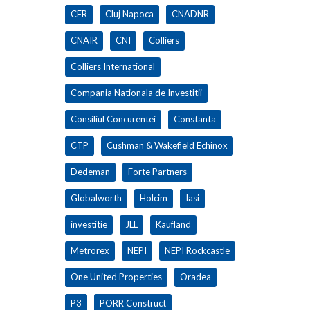
CFR
Cluj Napoca
CNADNR
CNAIR
CNI
Colliers
Colliers International
Compania Nationala de Investitii
Consiliul Concurentei
Constanta
CTP
Cushman & Wakefield Echinox
Dedeman
Forte Partners
Globalworth
Holcim
Iasi
investitie
JLL
Kaufland
Metrorex
NEPI
NEPI Rockcastle
One United Properties
Oradea
P3
PORR Construct