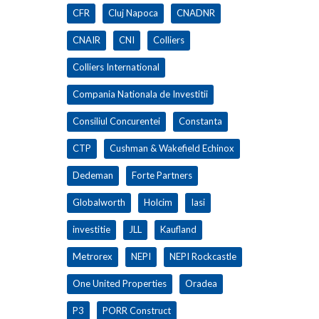
CFR
Cluj Napoca
CNADNR
CNAIR
CNI
Colliers
Colliers International
Compania Nationala de Investitii
Consiliul Concurentei
Constanta
CTP
Cushman & Wakefield Echinox
Dedeman
Forte Partners
Globalworth
Holcim
Iasi
investitie
JLL
Kaufland
Metrorex
NEPI
NEPI Rockcastle
One United Properties
Oradea
P3
PORR Construct