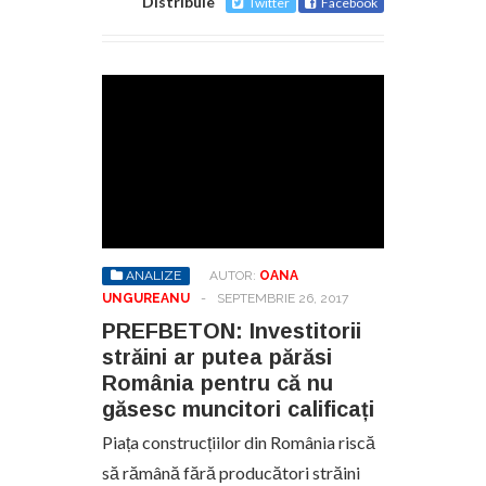
Distribuie
Twitter
Facebook
ANALIZE
AUTOR:
OANA
UNGUREANU
-
SEPTEMBRIE 26, 2017
PREFBETON: Investitorii
străini ar putea părăsi
România pentru că nu
găsesc muncitori calificați
Piața construcțiilor din România riscă
să rămână fără producători străini