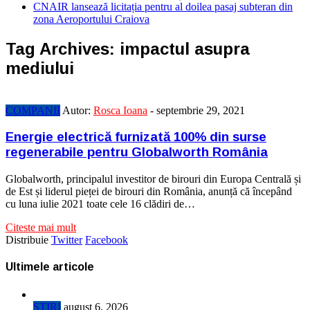
CNAIR lansează licitația pentru al doilea pasaj subteran din
zona Aeroportului Craiova
Tag Archives:
impactul asupra
mediului
COMPANII
Autor:
Rosca Ioana
-
septembrie 29, 2021
Energie electrică furnizată 100% din surse
regenerabile pentru Globalworth România
Globalworth, principalul investitor de birouri din Europa Centrală și
de Est și liderul pieței de birouri din România, anunță că începând
cu luna iulie 2021 toate cele 16 clădiri de…
Citeste mai mult
Distribuie
Twitter
Facebook
Ultimele articole
STIRI
august 6, 2026