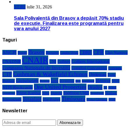
STIRI
iulie 31, 2026
Sala Polivalentă din Brașov a depășit 70% stadiu
de execuție. Finalizarea este programată pentru
vara anului 2027
Taguri
Brasov
CFR
CBRE
ANCPI
Cluj Napoca
Bogart
Bucuresti
Catalin Drula
CNAIR
Colliers International
CNADNR
CNI
Colliers
Compania Nationala de Investitii
Consiliul Concurentei
Constanta
Cushman & Wakefield Echinox
CTP
Dedeman
Forte
Iasi
Globalworth
Metrorex
Partners
investitie
NEPI
Kaufland
Holcim
JLL
One United Properties
Oradea
NEPI Rockcastle
P3
PORR
Prime Kapital
Spedition UMB
Strabag
Sibiu
Skanska
Construct
Speedwell
Timisoara
Teraplast
Tehnostrade
The Bridge
Victor Căpitanu
WDP
Newsletter