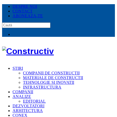
DESPRE NOI
CONTACT
ABONEAZA-TE
STIRI
COMPANII DE CONSTRUCTII
MATERIALE DE CONSTRUCTII
TEHNOLOGIE SI INOVATII
INFRASTRUCTURA
COMPANII
ANALIZE
EDITORIAL
DEZVOLTATORI
ARHITECTURA
CONEX