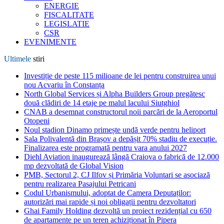
ENERGIE
FISCALITATE
LEGISLATIE
CSR
EVENIMENTE
Ultimele
stiri
Investiție de peste 115 milioane de lei pentru construirea unui
nou Acvariu în Constanța
North Global Services și Alpha Builders Group pregătesc
două clădiri de 14 etaje pe malul lacului Siutghiol
CNAB a desemnat constructorul noii parcări de la Aeroportul
Otopeni
Noul stadion Dinamo primește undă verde pentru heliport
Sala Polivalentă din Brașov a depășit 70% stadiu de execuție.
Finalizarea este programată pentru vara anului 2027
Diehl Aviation inaugurează lângă Craiova o fabrică de 12.000
mp dezvoltată de Global Vision
PMB, Sectorul 2, CJ Ilfov și Primăria Voluntari se asociază
pentru realizarea Pasajului Petricani
Codul Urbanismului, adoptat de Camera Deputaților:
autorizări mai rapide și noi obligații pentru dezvoltatori
Ghai Family Holding dezvoltă un proiect rezidențial cu 650
de apartamente pe un teren achiziționat în Pipera