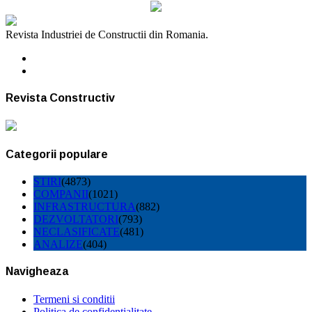
Revista Industriei de Constructii din Romania.
Revista Constructiv
Categorii populare
STIRI
(4873)
COMPANII
(1021)
INFRASTRUCTURA
(882)
DEZVOLTATORI
(793)
NECLASIFICATE
(481)
ANALIZE
(404)
Navigheaza
Termeni si conditii
Politica de confidentialitate