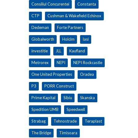
Consiliul Concurentei
Constanta
CTP
Cushman & Wakefield Echinox
Dedeman
Forte Partners
Globalworth
Holcim
Iasi
investitie
JLL
Kaufland
Metrorex
NEPI
NEPI Rockcastle
One United Properties
Oradea
P3
PORR Construct
Prime Kapital
Sibiu
Skanska
Spedition UMB
Speedwell
Strabag
Tehnostrade
Teraplast
The Bridge
Timisoara