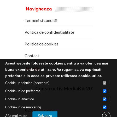
Navigheaza
Termeni si conditii
Politica de confidentialitate
Politica de cookies
Contact
Acest website foloseste cookies pentru a va oferi cea mai
Media
Kit
buna experienta de utilizare. Va rugam sa va exprimati
preferintele in ceea ce priveste utilizarea cookie-urilor.
|
Cookie-uri tehnice (necesare)
Constructiv MediaKit 2020
|
Cookie-uri de preferinte
|
Cookie-uri analitice
|
Cookie-uri de marketing
©2016 Constructiv
Afla mai multe
Salveaza
X