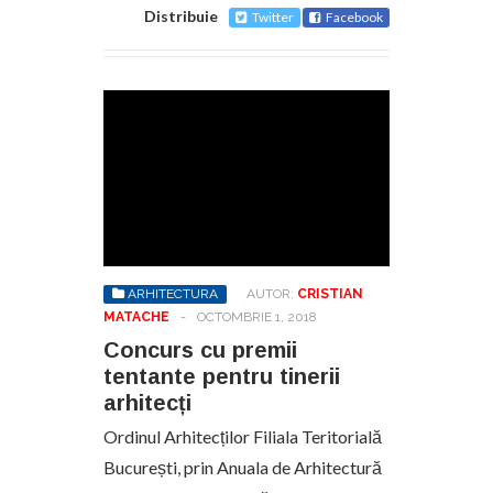
Distribuie
Twitter
Facebook
ARHITECTURA
AUTOR:
CRISTIAN
MATACHE
-
OCTOMBRIE 1, 2018
Concurs cu premii
tentante pentru tinerii
arhitecți
Ordinul Arhitecților Filiala Teritorială
București, prin Anuala de Arhitectură