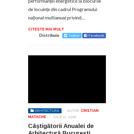
performanței energetice la blocurile
de locuințe din cadrul Programului
național multianual privind…
CITESTE MAI MULT
Distribuie
Twitter
Facebook
ARHITECTURA
AUTOR:
CRISTIAN
MATACHE
-
IULIE 11, 2018
Câștigătorii Anualei de
Arhitectură București