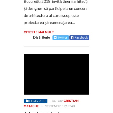
București 2018, invită tinerii arhitecți
și designeri să participe la un concurs
de arhitectură al cărui scop este
proiectarea și reamenajarea…
CITESTE MAI MULT
Distribuie
Twitter
Facebook
LEGISLATIE
AUTOR:
CRISTIAN
MATACHE
-
SEPTEMBRIE 17, 2018