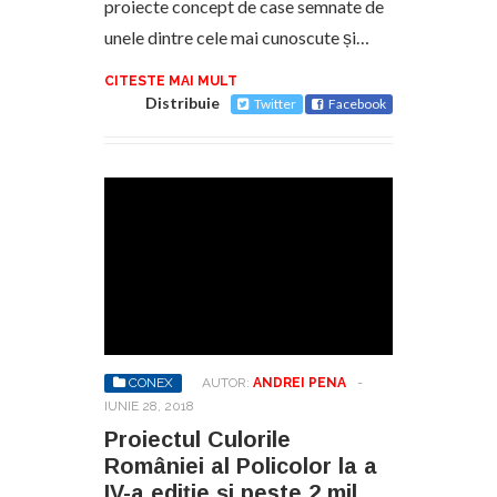
proiecte concept de case semnate de
unele dintre cele mai cunoscute și…
CITESTE MAI MULT
Distribuie
Twitter
Facebook
CONEX
AUTOR:
ANDREI PENA
-
IUNIE 28, 2018
Proiectul Culorile
României al Policolor la a
IV-a ediție şi peste 2 mil.