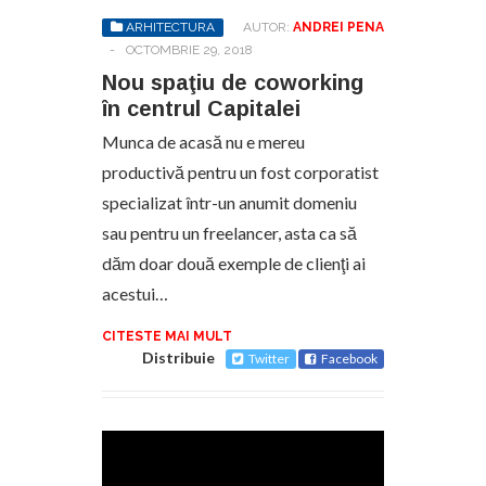
ARHITECTURA
AUTOR:
ANDREI PENA
-
OCTOMBRIE 29, 2018
Nou spaţiu de coworking
în centrul Capitalei
Munca de acasă nu e mereu
productivă pentru un fost corporatist
specializat într-un anumit domeniu
sau pentru un freelancer, asta ca să
dăm doar două exemple de clienţi ai
acestui…
CITESTE MAI MULT
Distribuie
Twitter
Facebook