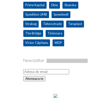
Prime Kapital
Sibiu
Skanska
Spedition UMB
Speedwell
Strabag
Tehnostrade
Teraplast
The Bridge
Timisoara
Victor Căpitanu
WDP
Newsletter