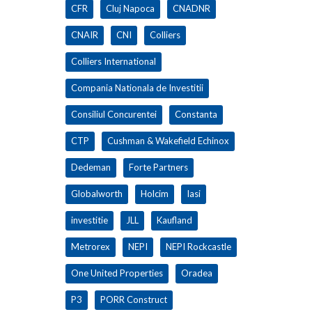
CFR
Cluj Napoca
CNADNR
CNAIR
CNI
Colliers
Colliers International
Compania Nationala de Investitii
Consiliul Concurentei
Constanta
CTP
Cushman & Wakefield Echinox
Dedeman
Forte Partners
Globalworth
Holcim
Iasi
investitie
JLL
Kaufland
Metrorex
NEPI
NEPI Rockcastle
One United Properties
Oradea
P3
PORR Construct