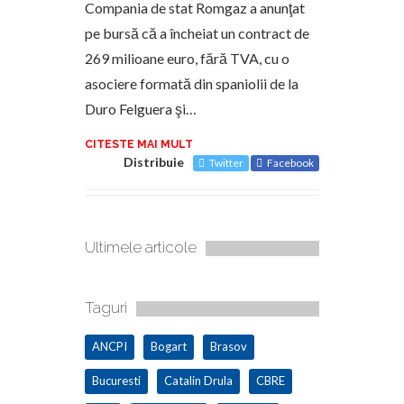
Compania de stat Romgaz a anunţat
pe bursă că a încheiat un contract de
269 milioane euro, fără TVA, cu o
asociere formată din spaniolii de la
Duro Felguera şi…
CITESTE MAI MULT
Distribuie
Twitter
Facebook
Ultimele articole
Taguri
ANCPI
Bogart
Brasov
Bucuresti
Catalin Drula
CBRE