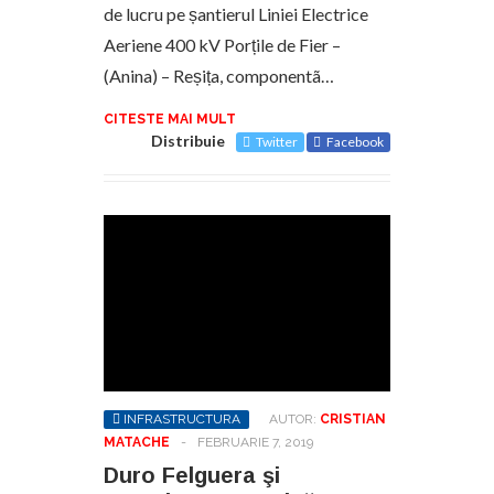
de lucru pe șantierul Liniei Electrice
Aeriene 400 kV Porțile de Fier –
(Anina) – Reșița, componentã…
CITESTE MAI MULT
Distribuie
Twitter
Facebook
INFRASTRUCTURA
AUTOR:
CRISTIAN
MATACHE
-
FEBRUARIE 7, 2019
Duro Felguera şi