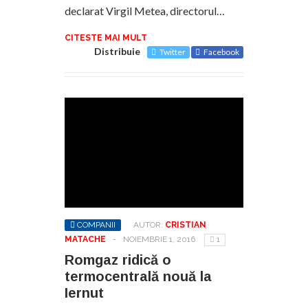
declarat Virgil Metea, directorul…
CITESTE MAI MULT
Distribuie
Twitter
Facebook
COMPANII
AUTOR:
CRISTIAN
MATACHE
-
NOIEMBRIE 1, 2016
1
Romgaz ridică o
termocentrală nouă la
Iernut