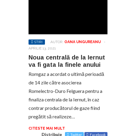
STIRI
AUTOR:
OANA UNGUREANU
-
APRILIE 13, 2021
Noua centrală de la Iernut
va fi gata la finele anului
Romgaz a acordat o ultimă perioadă
de 14 zile către asocierea
Romelectro-Duro Felguera pentru a
finaliza centrala de la Iernut, în caz
contrar producătorul de gaze fiind
pregătit să realizeze…
CITESTE MAI MULT
Distribuie
Twitter
Facebook