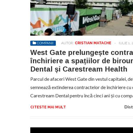
COMPANII
AUTOR:
CRISTIAN MATACHE
-
IULIE 1, 
West Gate prelungește contra
închiriere a spațiilor de biro
Dental și Carestream Health
Parcul de afaceri West Gate din vestul capitalei, de
semnează extinderea contractelor de închiriere cu
Carestream Dental pentru încă cinci ani și cu com
Dist
CITESTE MAI MULT