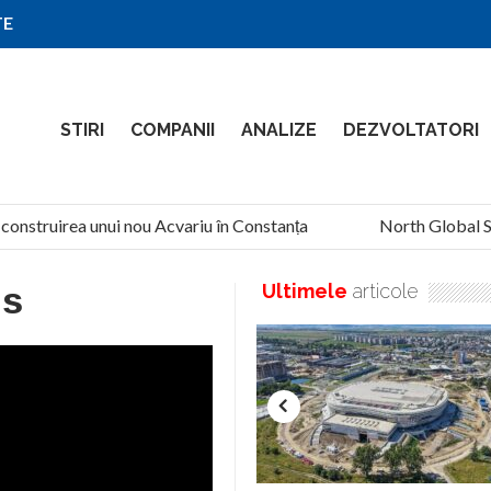
TE
STIRI
COMPANII
ANALIZE
DEZVOLTATORI
onstruirea unui nou Acvariu în Constanța
North Global Servi
ns
Ultimele
articole