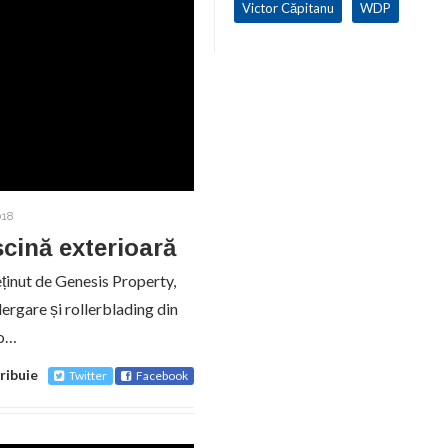
Victor Căpitanu
WDP
018
scină exterioară
eținut de Genesis Property,
ergare și rollerblading din
-o…
ribuie
Twitter
Facebook