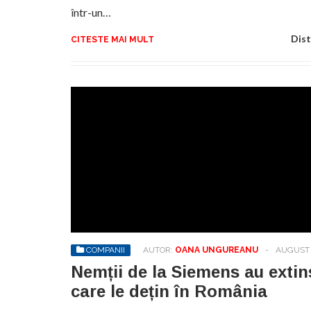
într-un…
Dist
CITESTE MAI MULT
COMPANII
AUTOR:
OANA UNGUREANU
-
AUGUST 
Nemții de la Siemens au extin
care le dețin în România