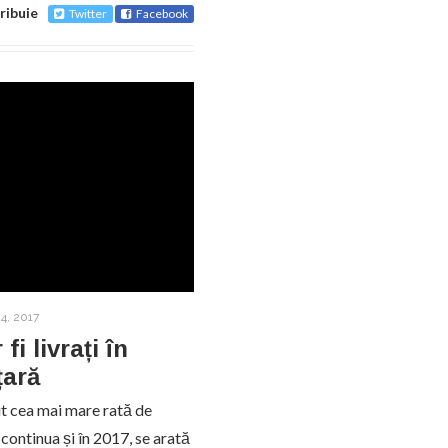
ribuie
Twitter
Facebook
4, 2017
i livrați în
țară
ut cea mai mare rată de
a continua și în 2017, se arată