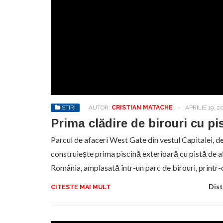
STIRI
AUTOR:
CRISTIAN MATACHE
-
APRILIE 19, 2
Prima clădire de birouri cu pi
Parcul de afaceri West Gate din vestul Capitalei, d
construiește prima piscină exterioară cu pistă de al
România, amplasată într-un parc de birouri, printr
Dist
CITESTE MAI MULT