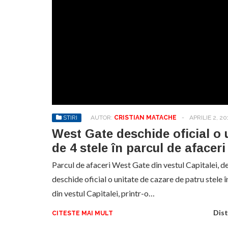
STIRI
AUTOR:
CRISTIAN MATACHE
-
APRILIE 2, 20
West Gate deschide oficial o 
de 4 stele în parcul de afaceri
Parcul de afaceri West Gate din vestul Capitalei, d
deschide oficial o unitate de cazare de patru stele î
din vestul Capitalei, printr-o…
Dist
CITESTE MAI MULT