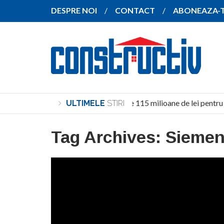
DESPRE NOI
CONTACT
ABONEAZA-
Investiție de peste 115 milioane de lei pentru c
ULTIMELE
STIRI
Tag Archives:
Sieme