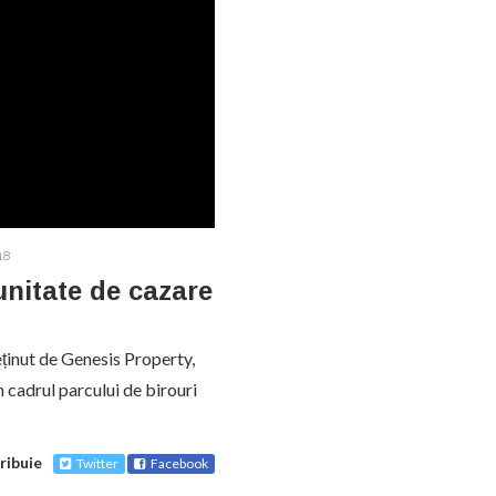
18
unitate de cazare
eținut de Genesis Property,
n cadrul parcului de birouri
ribuie
Twitter
Facebook