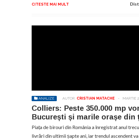
Dist
CITESTE MAI MULT
ANALIZE
AUTOR:
CRISTIAN MATACHE
-
MARTIE 2
Colliers: Peste 350.000 mp vor f
București și marile orașe din 
Piața de birouri din România a înregistrat anul trec
livrări din ultimii șapte ani, iar trendul ascendent v