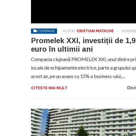
Sa
de
exe
COMPANII
AUTOR:
CRISTIAN MATACHE
-
NOIEMBR
pr
an
Promelek XXI, investiții de 1,
euro în ultimii ani
Compania clujeană PROMELEK XXI, unul dintre princi
locale de echipamente electrice, parte a grupului sp
acest an, pe un avans cu 15% a business-ului,…
Dist
CITESTE MAI MULT