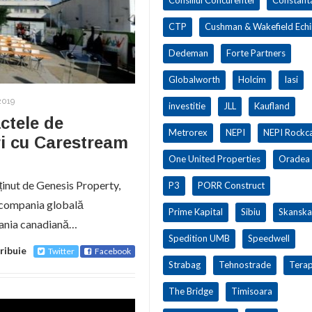
CTP
Cushman & Wakefield Ech
Dedeman
Forte Partners
Globalworth
Holcim
Iasi
2019
investitie
JLL
Kaufland
ctele de
Metrorex
NEPI
NEPI Rockca
uri cu Carestream
One United Properties
Oradea
ținut de Genesis Property,
P3
PORR Construct
 compania globală
Prime Kapital
Sibiu
Skanska
pania canadiană…
Spedition UMB
Speedwell
ribuie
Twitter
Facebook
Strabag
Tehnostrade
Terap
The Bridge
Timisoara