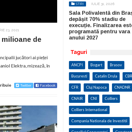
STIRI
IULIE 31, 2026
STIRI
IULIE 31, 2026
la Polivalentă din Brașov a
Sala Polivalentă din Bra
pășit 70% stadiu de
depășit 70% stadiu de
cuție. Finalizarea este
execuție. Finalizarea est
IE 23, 2021
ogramată pentru vara
programată pentru vara
ului 2027
anului 2027
9 milioane de
Taguri
palii jucători ai pieței
ANCPI
Bogart
Brasov
aniol Elektra, mizează, în
Bucuresti
Catalin Drula
CBR
ribuie
Twitter
Facebook
CFR
Cluj Napoca
CNADNR
CNAIR
CNI
Colliers
Colliers International
Compania Nationala de Investitii
Consiliul Concurentei
Constant