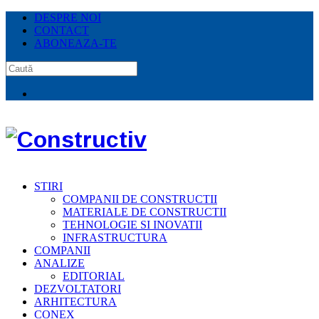
DESPRE NOI
CONTACT
ABONEAZA-TE
STIRI
COMPANII DE CONSTRUCTII
MATERIALE DE CONSTRUCTII
TEHNOLOGIE SI INOVATII
INFRASTRUCTURA
COMPANII
ANALIZE
EDITORIAL
DEZVOLTATORI
ARHITECTURA
CONEX