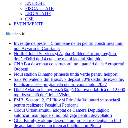
ENERGIE
FISCALITATE
LEGISLATIE
CSR
EVENIMENTE
Ultimele
stiri
Investiție de peste 115 milioane de lei pentru construirea unui
nou Acvariu în Constanța
North Global Services și Alpha Builders Group pregătesc
două clădiri de 14 etaje pe malul lacului Siutghiol
CNAB a desemnat constructorul noii parcări de la Aeroportul
Otopeni
Noul stadion Dinamo primește undă verde pentru heliport
Sala Polivalentă din Brașov a depășit 70% stadiu de execuție.
Finalizarea este programată pentru vara anului 2027
Diehl Aviation inaugurează lângă Craiova o fabrică de 12.000
mp dezvoltată de Global Vision
PMB, Sectorul 2, CJ Ilfov și Primăria Voluntari se asociază
pentru realizarea Pasajului Petricani
Codul Urbanismului, adoptat de Camera Deputaților:
autorizări mai rapide și noi obligații pentru dezvoltatori
Ghai Family Holding dezvoltă un proiect rezidențial cu 650
de apartamente pe un teren achiziționat în Pipera