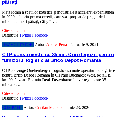
pătrați
Piața locală a spațiilor logistice și industriale a accelerat expanisunea
în 2020 atât prin prisma cererii, care s-a apropiat de pragul de 1
milion de metri pătrați, cât și în…
Citeste mai mult
Distribuie
Twitter
Facebook
DEZVOLTATORI
Autor:
Andrei Pena
-
februarie 9, 2021
CTP construieşte cu 35 mil. € un depozit pentru
furnizorul logistic al Brico Depot România
CTP convinge Quehenberger Logistics să mute operațiunile logistice
pentru Brico Depot România în CTPark Bucharest West, pe A1 la
km 20, în zona Bolintin Deal. Dezvoltatorul investește peste 35
milioane…
Citeste mai mult
Distribuie
Twitter
Facebook
COMPANII
Autor:
Cristian Matache
-
iunie 23, 2020