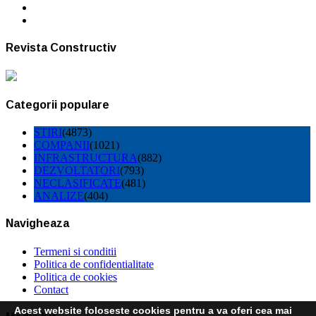
Revista Constructiv
Categorii populare
STIRI
(4873)
COMPANII
(1021)
INFRASTRUCTURA
(882)
DEZVOLTATORI
(793)
NECLASIFICATE
(481)
ANALIZE
(404)
Navigheaza
Termeni si conditii
Politica de confidentialitate
Politica de cookies
Contact
Acest website foloseste cookies pentru a va oferi cea mai