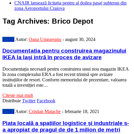
CNAIR lansează licitația pentru al doilea pasaj subteran din
zona Aeroportului Craiova
Tag Archives:
Brico Depot
STIRI
Autor:
Oana Ungureanu
-
august 30, 2024
Documentația pentru construirea magazinului
IKEA la Iași intră în proces de avizare
Documentația necesară pentru construirea unui nou magazin IKEA
în zona complexului ERA a fost recent trimisă spre avizare
instituțiilor de resort. Conform memoriului de prezentare, valoarea
totală a investiției este…
Citeste mai mult
Distribuie
Twitter
Facebook
STIRI
Autor:
Cristian Matache
-
februarie 18, 2021
Piața locală a spațiilor logistice și industriale s-
a apropiat de pragul de de 1 milion de metri