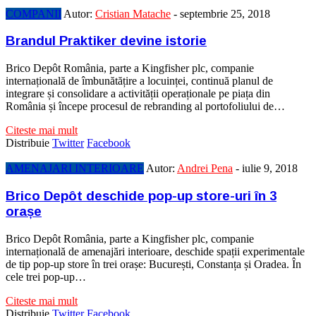
COMPANII
Autor:
Cristian Matache
-
septembrie 25, 2018
Brandul Praktiker devine istorie
Brico Depôt România, parte a Kingfisher plc, companie
internațională de îmbunătățire a locuinței, continuă planul de
integrare și consolidare a activității operaționale pe piața din
România și începe procesul de rebranding al portofoliului de…
Citeste mai mult
Distribuie
Twitter
Facebook
AMENAJARI INTERIOARE
Autor:
Andrei Pena
-
iulie 9, 2018
Brico Depôt deschide pop-up store-uri în 3
orașe
Brico Depôt România, parte a Kingfisher plc, companie
internațională de amenajări interioare, deschide spații experimentale
de tip pop-up store în trei orașe: București, Constanța și Oradea. În
cele trei pop-up…
Citeste mai mult
Distribuie
Twitter
Facebook