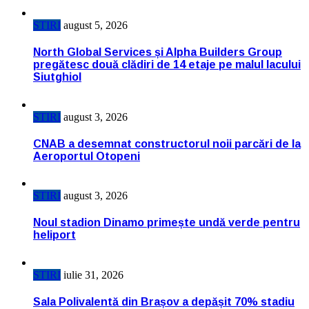
STIRI
august 5, 2026
North Global Services și Alpha Builders Group
pregătesc două clădiri de 14 etaje pe malul lacului
Siutghiol
STIRI
august 3, 2026
CNAB a desemnat constructorul noii parcări de la
Aeroportul Otopeni
STIRI
august 3, 2026
Noul stadion Dinamo primește undă verde pentru
heliport
STIRI
iulie 31, 2026
Sala Polivalentă din Brașov a depășit 70% stadiu