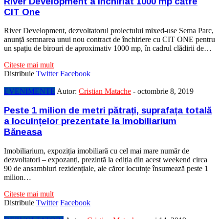
River Development a închiriat 1000 mp către
CIT One
River Development, dezvoltatorul proiectului mixed-use Sema Parc,
anunță semnarea unui nou contract de închiriere cu CIT ONE pentru
un spațiu de birouri de aproximativ 1000 mp, în cadrul clădirii de…
Citeste mai mult
Distribuie
Twitter
Facebook
EVENIMENTE
Autor:
Cristian Matache
-
octombrie 8, 2019
Peste 1 milion de metri pătrați, suprafața totală
a locuințelor prezentate la Imobiliarium
Băneasa
Imobiliarium, expoziția imobiliară cu cel mai mare număr de
dezvoltatori – expozanți, prezintă la ediția din acest weekend circa
90 de ansambluri rezidențiale, ale căror locuințe însumează peste 1
milion…
Citeste mai mult
Distribuie
Twitter
Facebook