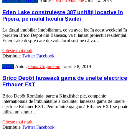
DEZVOLTATORI
Autor:
Cristian Matache
-
mai 14, 2019
Eden Lake construiește 387 unități locative în
Pipera, pe malul lacului Șaulei
La târgul imobiliar Imobiliarum, ce va avea loc în acest weekend în
parcarea Brico Depot din Băneasa, va fi lansat proiectul rezidențial
Eden Lake despre care dezvoltatorul susține că va…
Citeste mai mult
Distribuie
Twitter
Facebook
STIRI
Autor:
Oana Ungureanu
-
aprilie 8, 2019
Brico Depôt lansează gama de unelte electrice
Erbauer EXT
Brico Depôt România, parte a Kingfisher plc, companie
internațională de îmbunătățire a locuinței, lansează gama de unelte
electrice Erbauer EXT. Pentru întreaga gamă Erbauer EXT se poate
utiliza un singur…
Citeste mai mult
Distribuie
Twitter
Facebook