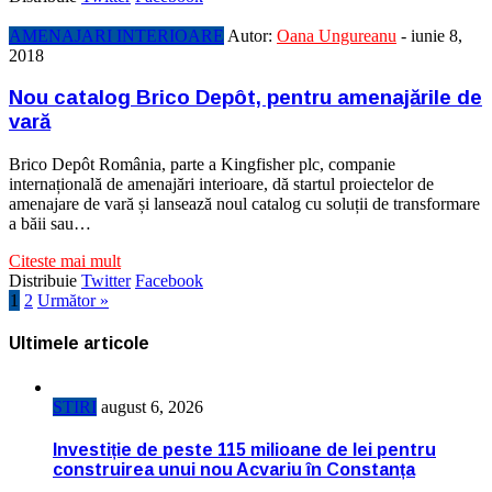
AMENAJARI INTERIOARE
Autor:
Oana Ungureanu
-
iunie 8,
2018
Nou catalog Brico Depôt, pentru amenajările de
vară
Brico Depôt România, parte a Kingfisher plc, companie
internațională de amenajări interioare, dă startul proiectelor de
amenajare de vară și lansează noul catalog cu soluții de transformare
a băii sau…
Citeste mai mult
Distribuie
Twitter
Facebook
1
2
Următor »
Ultimele articole
STIRI
august 6, 2026
Investiție de peste 115 milioane de lei pentru
construirea unui nou Acvariu în Constanța