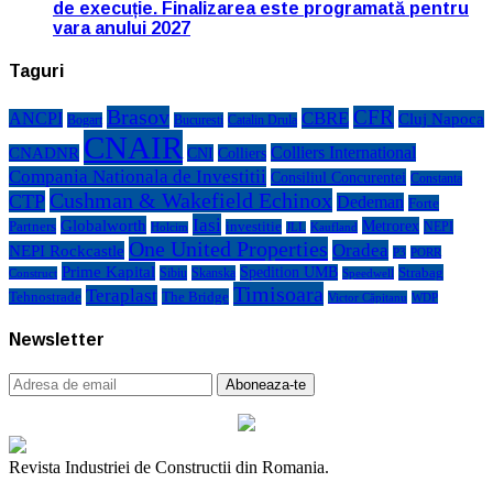
de execuție. Finalizarea este programată pentru
vara anului 2027
Taguri
Brasov
CFR
CBRE
ANCPI
Cluj Napoca
Bogart
Bucuresti
Catalin Drula
CNAIR
Colliers International
CNADNR
CNI
Colliers
Compania Nationala de Investitii
Consiliul Concurentei
Constanta
Cushman & Wakefield Echinox
CTP
Dedeman
Forte
Iasi
Globalworth
Metrorex
Partners
investitie
NEPI
Kaufland
Holcim
JLL
One United Properties
Oradea
NEPI Rockcastle
P3
PORR
Prime Kapital
Spedition UMB
Strabag
Sibiu
Skanska
Construct
Speedwell
Timisoara
Teraplast
Tehnostrade
The Bridge
Victor Căpitanu
WDP
Newsletter
Revista Industriei de Constructii din Romania.