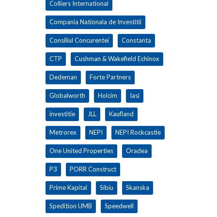
Colliers International
Compania Nationala de Investitii
Consiliul Concurentei
Constanta
CTP
Cushman & Wakefield Echinox
Dedeman
Forte Partners
Globalworth
Holcim
Iasi
investitie
JLL
Kaufland
Metrorex
NEPI
NEPI Rockcastle
One United Properties
Oradea
P3
PORR Construct
Prime Kapital
Sibiu
Skanska
Spedition UMB
Speedwell