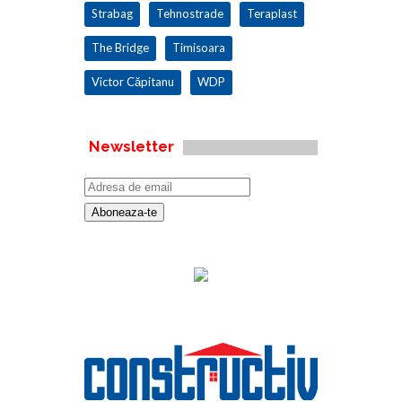
Strabag
Tehnostrade
Teraplast
The Bridge
Timisoara
Victor Căpitanu
WDP
Newsletter