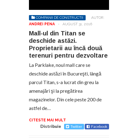
COMPANII DE CONSTRUCTII
AUTOR:
ANDREI PENA
-
AUGUST 31, 2016
Mall-ul din Titan se
deschide astăzi.
Proprietarii au încă două
terenuri pentru dezvoltare
La Parklake, noul mall care se
deschide astăzi în Bucureşti, lângă
parcul Titan, s-a lucrat din greu la
amenajări şi la pregătirea
magazinelor. Din cele peste 200 de
astfel de…
CITESTE MAI MULT
Distribuie
Twitter
Facebook