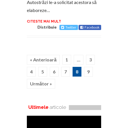
Autostrăzi le-a solicitat acestora să
elaboreze…
CITESTE MAI MULT
Distribuie
Twitter
Facebook
« Anterioară
1
…
3
4
5
6
7
8
9
Următor »
Ultimele
articole