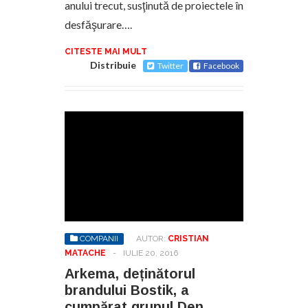
anului trecut, susţinută de proiectele în
desfăşurare….
CITESTE MAI MULT
Distribuie
Twitter
Facebook
COMPANII
AUTOR:
CRISTIAN
MATACHE
-
IULIE 20, 2016
Arkema, deținătorul
brandului Bostik, a
cumpărat grupul Den