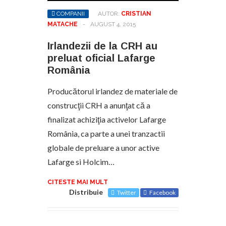
COMPANII
AUTOR:
CRISTIAN
MATACHE
-
AUGUST 4, 2015
Irlandezii de la CRH au
preluat oficial Lafarge
România
Producătorul irlandez de materiale de
construcţii CRH a anunţat că a
finalizat achiziţia activelor Lafarge
România, ca parte a unei tranzactii
globale de preluare a unor active
Lafarge si Holcim…
CITESTE MAI MULT
Distribuie
Twitter
Facebook