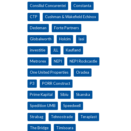
Consiliul Concurentei
Constanta
CTP
Cushman & Wakefield Echinox
Dedeman
Forte Partners
Globalworth
Holcim
Iasi
investitie
JLL
Kaufland
Metrorex
NEPI
NEPI Rockcastle
One United Properties
Oradea
P3
PORR Construct
Prime Kapital
Sibiu
Skanska
Spedition UMB
Speedwell
Strabag
Tehnostrade
Teraplast
The Bridge
Timisoara