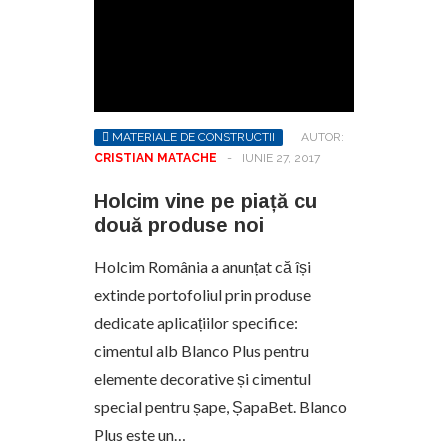
MATERIALE DE CONSTRUCTII
AUTOR:
CRISTIAN MATACHE
-
IUNIE 27, 2017
Holcim vine pe piață cu
două produse noi
Holcim România a anunțat că își
extinde portofoliul prin produse
dedicate aplicațiilor specifice:
cimentul alb Blanco Plus pentru
elemente decorative și cimentul
special pentru șape, ȘapaBet. Blanco
Plus este un…