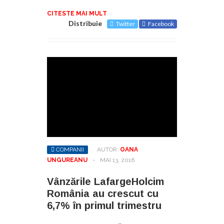
CITESTE MAI MULT
Distribuie
Twitter
Facebook
COMPANII
AUTOR:
OANA
UNGUREANU
-
MAI 13, 2016
Vânzările LafargeHolcim
România au crescut cu
6,7% în primul trimestru