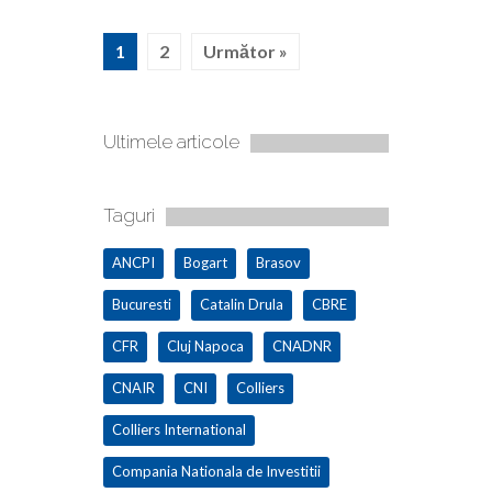
1
2
Următor »
Ultimele articole
Taguri
ANCPI
Bogart
Brasov
Bucuresti
Catalin Drula
CBRE
CFR
Cluj Napoca
CNADNR
CNAIR
CNI
Colliers
Colliers International
Compania Nationala de Investitii